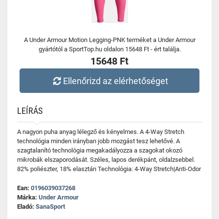
A Under Armour Motion Legging-PNK terméket a Under Armour
gyártótól a SportTop.hu oldalon 15648 Ft - ért találja.
15648 Ft
Ellenőrizd az elérhetőséget
LEÍRÁS
A nagyon puha anyag lélegző és kényelmes. A 4-Way Stretch
technológia minden irányban jobb mozgást tesz lehetővé. A
szagtalanító technológia megakadályozza a szagokat okozó
mikrobák elszaporodását. Széles, lapos derékpánt, oldalzsebbel.
82% poliészter, 18% elasztán Technológia: 4-Way Stretch|Anti-Odor
Ean:
0196039037268
Márka:
Under Armour
Eladó:
SanaSport