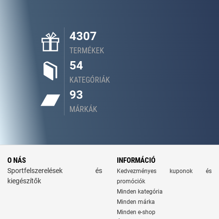
4307
TERMÉKEK
54
KATEGÓRIÁK
93
MÁRKÁK
O NÁS
INFORMÁCIÓ
Sportfelszerelések és
Kedvezményes kuponok és
kiegészítők
promóciók
Minden kategória
Minden márka
Minden e-shop