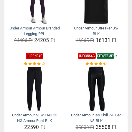
Under Armour Armour Branded
Under Armour Streaker SS-
Legging-PPL
BLK
24205 Ft
16131 Ft
24406 Ft
16265 Ft
ÚJDONSÁG
ÚJDONSÁG
KEDVEZMÉNY
Under Armour NEW FABRIC
Under Armour Iso Chill 7/8 Leg
HG Armour Pant-BLK
NS-BLK
22590 Ft
35508 Ft
35803 Ft