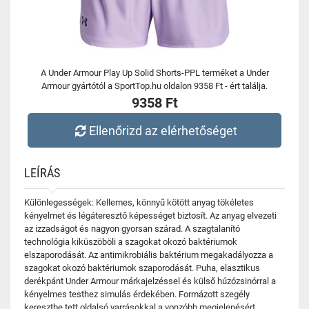
A Under Armour Play Up Solid Shorts-PPL terméket a Under
Armour gyártótól a SportTop.hu oldalon 9358 Ft - ért találja.
9358 Ft
Ellenőrizd az elérhetőséget
LEÍRÁS
Különlegességek: Kellemes, könnyű kötött anyag tökéletes
kényelmet és légáteresztő képességet biztosít. Az anyag elvezeti
az izzadságot és nagyon gyorsan szárad. A szagtalanító
technológia kiküszöböli a szagokat okozó baktériumok
elszaporodását. Az antimikrobiális baktérium megakadályozza a
szagokat okozó baktériumok szaporodását. Puha, elasztikus
derékpánt Under Armour márkajelzéssel és külső húzózsinórral a
kényelmes testhez simulás érdekében. Formázott szegély
keresztbe tett oldalsó varrásokkal a vonzóbb megjelenésért.