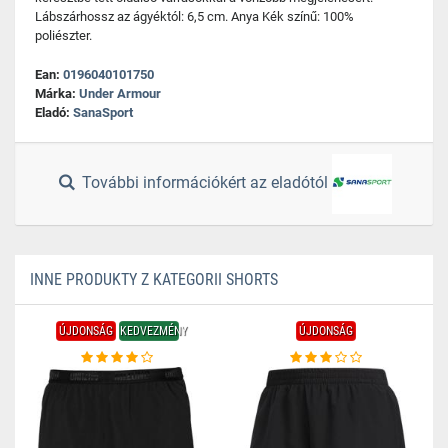
Lábszárhossz az ágyéktól: 6,5 cm. Anya Kék színű: 100%
poliészter.
Ean:
0196040101750
Márka:
Under Armour
Eladó:
SanaSport
További információkért az eladótól
INNE PRODUKTY Z KATEGORII SHORTS
ÚJDONSÁG
KEDVEZMÉNY
ÚJDONSÁG