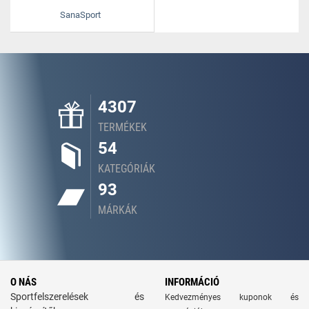
SanaSport
4307
TERMÉKEK
54
KATEGÓRIÁK
93
MÁRKÁK
O NÁS
INFORMÁCIÓ
Sportfelszerelések és
Kedvezményes kuponok és