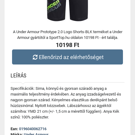
A Under Armour Prototype 2.0 Logo Shorts-BLK terméket a Under
Armour gyártótól a SportTop.hu oldalon 10198 Ft - ért találja.
10198 Ft
Ellenőrizd az elérhetőséget
LEÍRÁS
Specifikációk: Sima, könnyű és gyorsan száradó anyag a
maximális teljesítmény érdekében. Az anyag izzadságelvezető és
nagyon gyorsan szárad. Kényelmes elasztikus derékpánt belső
húzózsinórral. Nyitott kézzsebek. Lábszárhossz az ágyéktól
számítva: YMD 21 cm (+/- 1,5 cm a mérettől függően). Anya Kék
színű: 100% poliészter.
Ean:
0196040062716
Márka:
Under Armour