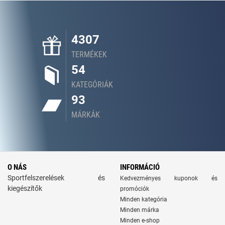
4307
TERMÉKEK
54
KATEGÓRIÁK
93
MÁRKÁK
O NÁS
INFORMÁCIÓ
Sportfelszerelések és
Kedvezményes kuponok és
kiegészítők
promóciók
Minden kategória
Minden márka
Minden e-shop