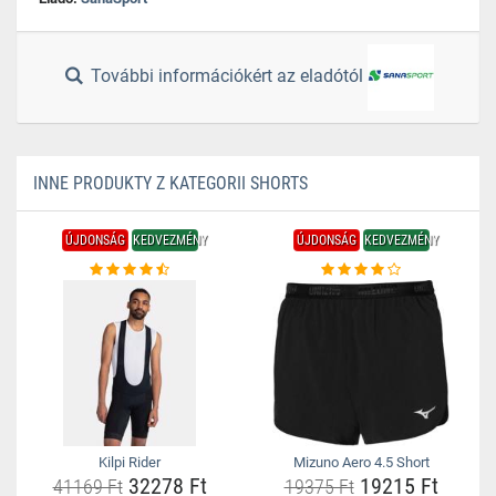
További információkért az eladótól
INNE PRODUKTY Z KATEGORII SHORTS
ÚJDONSÁG
KEDVEZMÉNY
ÚJDONSÁG
KEDVEZMÉNY
Kilpi Rider
Mizuno Aero 4.5 Short
32278 Ft
19215 Ft
41169 Ft
19375 Ft