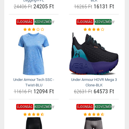
Legging-PPL
BLK
24205 Ft
16131 Ft
24406 Ft
16265 Ft
ÚJDONSÁG
KEDVEZMÉNY
ÚJDONSÁG
KEDVEZMÉNY
Under Armour Tech SSC -
Under Armour HOVR Mega 3
Twist-BLU
Clone-BLK
12094 Ft
64573 Ft
11616 Ft
62631 Ft
ÚJDONSÁG
KEDVEZMÉNY
ÚJDONSÁG
KEDVEZMÉNY