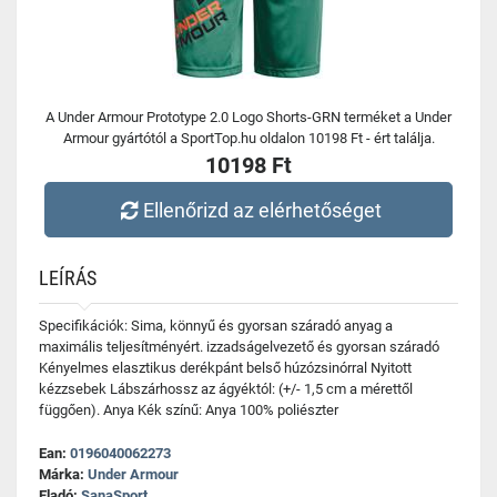
A Under Armour Prototype 2.0 Logo Shorts-GRN terméket a Under
Armour gyártótól a SportTop.hu oldalon 10198 Ft - ért találja.
10198 Ft
Ellenőrizd az elérhetőséget
LEÍRÁS
Specifikációk: Sima, könnyű és gyorsan száradó anyag a
maximális teljesítményért. izzadságelvezető és gyorsan száradó
Kényelmes elasztikus derékpánt belső húzózsinórral Nyitott
kézzsebek Lábszárhossz az ágyéktól: (+/- 1,5 cm a mérettől
függően). Anya Kék színű: Anya 100% poliészter
Ean:
0196040062273
Márka:
Under Armour
Eladó:
SanaSport