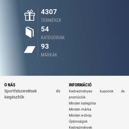
4307
TERMÉKEK
54
KATEGÓRIÁK
93
MÁRKÁK
O NÁS
INFORMÁCIÓ
Sportfelszerelések és
Kedvezményes kuponok és
kiegészítők
promóciók
Minden kategória
Minden márka
Minden e-shop
Újdonságok
Kedvezmények