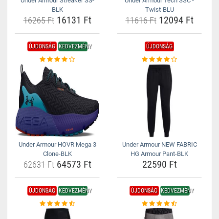
Under Armour Streaker SS-
Under Armour Tech SSC -
BLK
Twist-BLU
16131 Ft
12094 Ft
16265 Ft
11616 Ft
ÚJDONSÁG
KEDVEZMÉNY
ÚJDONSÁG
Under Armour HOVR Mega 3
Under Armour NEW FABRIC
Clone-BLK
HG Armour Pant-BLK
64573 Ft
22590 Ft
62631 Ft
ÚJDONSÁG
KEDVEZMÉNY
ÚJDONSÁG
KEDVEZMÉNY