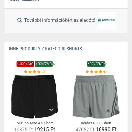
További információkért az eladótól
INNE PRODUKTY Z KATEGORII SHORTS
ÚJDONSÁG
KEDVEZMÉNY
KEDVEZMÉNY
Mizuno Aero 4.5 Short
adidas Ri 3S Short
19215 Ft
16990 Ft
19375 Ft
47052 Ft