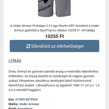
A Under Armour Prototype 2.0 Logo Shorts-GRY terméket a Under
Armour gyártótól a SportTop.hu oldalon 10255 Ft - ért találja.
10255 Ft
Ellenőrizd az elérhetőséget
LEÍRÁS
Sima, könnyű és gyorsan száradó anyag a maximális teljesítmény
érdekében. Az anyag elvezeti az izzadságot és nagyon gyorsan
szárad. Kényelmes elasztikus derékpánt belső húzózsinórral.
Nyitott kézi zsebek. Lábszárhossz az ágyéktól: YMD 21 cm (+/- 1,5
cm a mérettől függően).
Ean:
0194514075934
Márka:
Under Armour
Eladó:
SanaSport