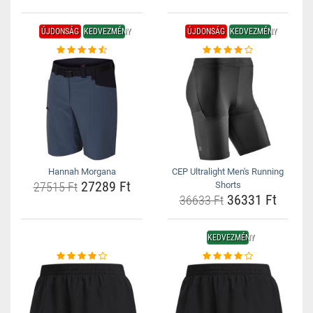
ÚJDONSÁG
KEDVEZMÉNY
ÚJDONSÁG
KEDVEZMÉNY
Hannah Morgana
CEP Ultralight Men's Running
27289 Ft
27515 Ft
Shorts
36331 Ft
36633 Ft
KEDVEZMÉNY