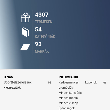
4307
TERMÉKEK
54
KATEGÓRIÁK
93
MÁRKÁK
O NÁS
INFORMÁCIÓ
Sportfelszerelések és
Kedvezményes kuponok és
kiegészítők
promóciók
Minden kategória
Minden márka
Minden e-shop
Újdonságok