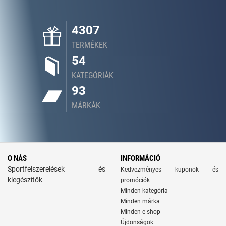
4307
TERMÉKEK
54
KATEGÓRIÁK
93
MÁRKÁK
O NÁS
INFORMÁCIÓ
Sportfelszerelések és
Kedvezményes kuponok és
kiegészítők
promóciók
Minden kategória
Minden márka
Minden e-shop
Újdonságok