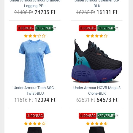
Under Armour Armour Branded
Under Armour Streaker SS-
Legging-PPL
BLK
24205 Ft
16131 Ft
24406 Ft
16265 Ft
ÚJDONSÁG
KEDVEZMÉNY
ÚJDONSÁG
KEDVEZMÉNY
Under Armour Tech SSC -
Under Armour HOVR Mega 3
Twist-BLU
Clone-BLK
12094 Ft
64573 Ft
11616 Ft
62631 Ft
ÚJDONSÁG
ÚJDONSÁG
KEDVEZMÉNY