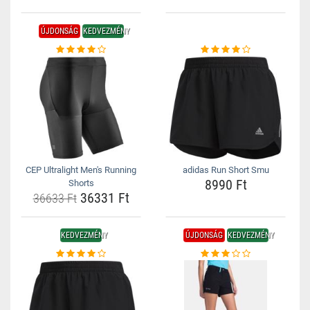
ÚJDONSÁG
KEDVEZMÉNY
CEP Ultralight Men's Running
adidas Run Short Smu
8990 Ft
Shorts
36331 Ft
36633 Ft
KEDVEZMÉNY
ÚJDONSÁG
KEDVEZMÉNY