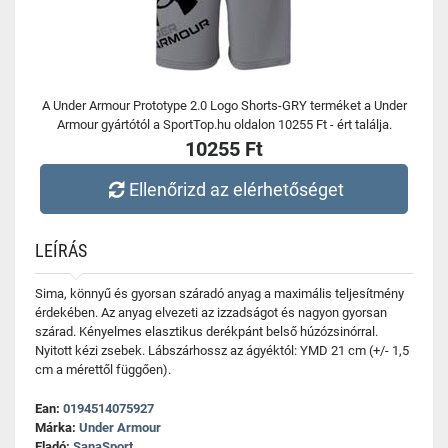
A Under Armour Prototype 2.0 Logo Shorts-GRY terméket a Under
Armour gyártótól a SportTop.hu oldalon 10255 Ft - ért találja.
10255 Ft
Ellenőrizd az elérhetőséget
LEÍRÁS
Sima, könnyű és gyorsan száradó anyag a maximális teljesítmény
érdekében. Az anyag elvezeti az izzadságot és nagyon gyorsan
szárad. Kényelmes elasztikus derékpánt belső húzózsinórral.
Nyitott kézi zsebek. Lábszárhossz az ágyéktól: YMD 21 cm (+/- 1,5
cm a mérettől függően).
Ean:
0194514075927
Márka:
Under Armour
Eladó:
SanaSport