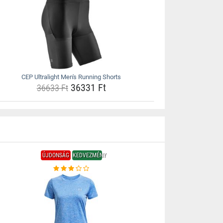
CEP Ultralight Men's Running Shorts
36331 Ft
36633 Ft
ÚJDONSÁG
KEDVEZMÉNY