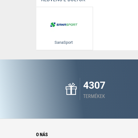
SanaSport
4307
TERMÉKEK
O NÁS