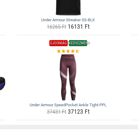
Under Armour Streaker SS-BLK
16131 Ft
16265 Ft
ÚJDONSÁG
KEDVEZMÉNY
Under Armour SpeedPocket Ankle Tight-PPL
37123 Ft
37431 Ft