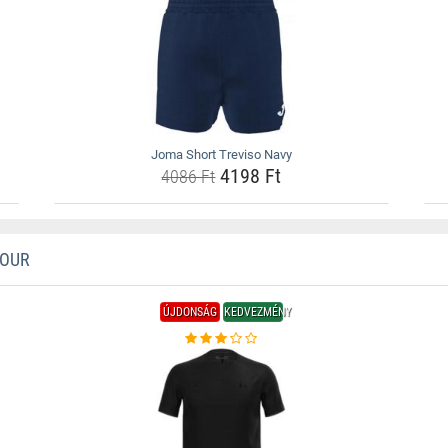
Joma Short Treviso Navy
4198 Ft
4086 Ft
MOUR
ÚJDONSÁG
KEDVEZMÉNY