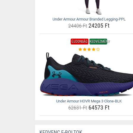
Under Armour Armour Branded Legging-PPL
24205 Ft
24406 Ft
ÚJDONSÁG
KEDVEZMÉNY
Under Armour HOVR Mega 3 Clone-BLK
64573 Ft
62631 Ft
KEDVENC E-BOLTOK