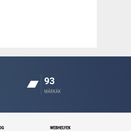
93
MÁRKÁK
OG
WEBHELYEK