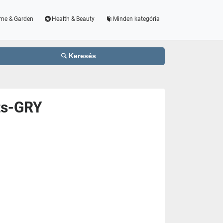
me & Garden
Health & Beauty
Minden kategória
Keresés
ts-GRY