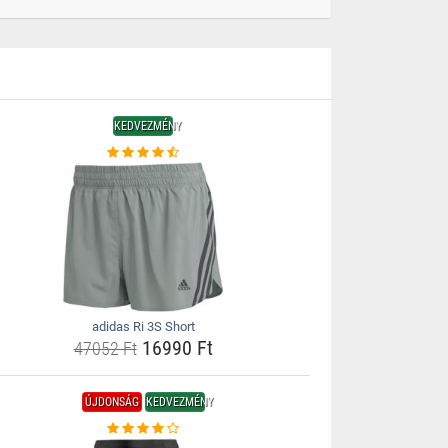
KEDVEZMÉNY
adidas Ri 3S Short
16990 Ft
47052 Ft
ÚJDONSÁG
KEDVEZMÉNY