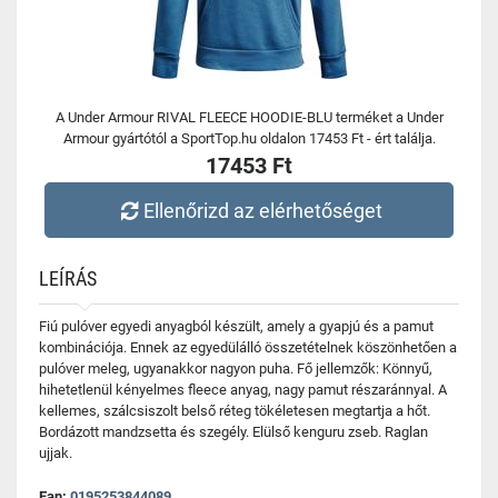
A Under Armour RIVAL FLEECE HOODIE-BLU terméket a Under
Armour gyártótól a SportTop.hu oldalon 17453 Ft - ért találja.
17453 Ft
Ellenőrizd az elérhetőséget
LEÍRÁS
Fiú pulóver egyedi anyagból készült, amely a gyapjú és a pamut
kombinációja. Ennek az egyedülálló összetételnek köszönhetően a
pulóver meleg, ugyanakkor nagyon puha. Fő jellemzők: Könnyű,
hihetetlenül kényelmes fleece anyag, nagy pamut részaránnyal. A
kellemes, szálcsiszolt belső réteg tökéletesen megtartja a hőt.
Bordázott mandzsetta és szegély. Elülső kenguru zseb. Raglan
ujjak.
Ean:
0195253844089