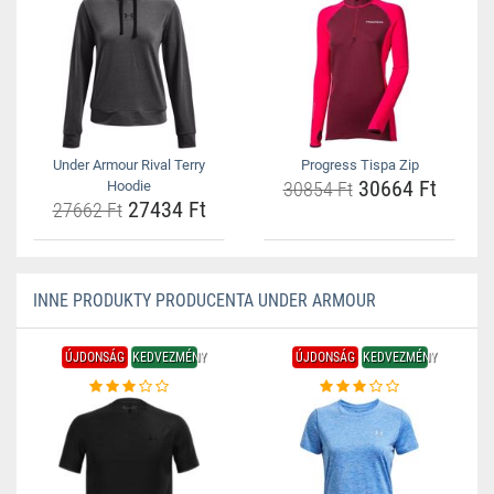
Under Armour Rival Terry
Progress Tispa Zip
30664 Ft
Hoodie
30854 Ft
27434 Ft
27662 Ft
INNE PRODUKTY PRODUCENTA UNDER ARMOUR
ÚJDONSÁG
KEDVEZMÉNY
ÚJDONSÁG
KEDVEZMÉNY