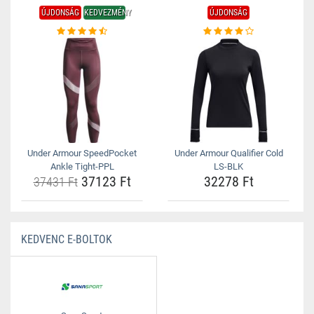
ÚJDONSÁG
KEDVEZMÉNY
ÚJDONSÁG
Under Armour SpeedPocket
Under Armour Qualifier Cold
Ankle Tight-PPL
LS-BLK
37123 Ft
32278 Ft
37431 Ft
KEDVENC E-BOLTOK