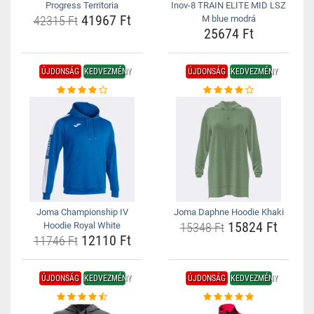
Progress Territoria
Inov-8 TRAIN ELITE MID LSZ
41967 Ft
42315 Ft
M blue modrá
25674 Ft
ÚJDONSÁG
KEDVEZMÉNY
ÚJDONSÁG
KEDVEZMÉNY
Joma Championship IV
Joma Daphne Hoodie Khaki
15824 Ft
Hoodie Royal White
15348 Ft
12110 Ft
11746 Ft
ÚJDONSÁG
KEDVEZMÉNY
ÚJDONSÁG
KEDVEZMÉNY