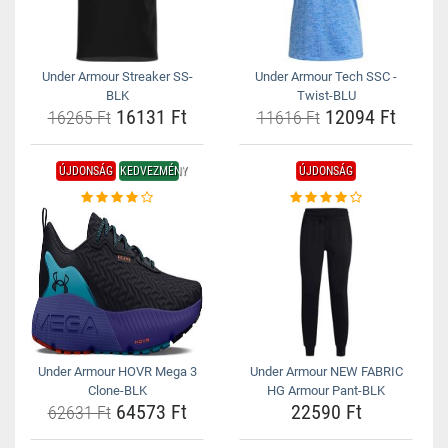
Under Armour Streaker SS-
Under Armour Tech SSC -
BLK
Twist-BLU
16131 Ft
12094 Ft
16265 Ft
11616 Ft
ÚJDONSÁG
KEDVEZMÉNY
ÚJDONSÁG
Under Armour HOVR Mega 3
Under Armour NEW FABRIC
Clone-BLK
HG Armour Pant-BLK
64573 Ft
22590 Ft
62631 Ft