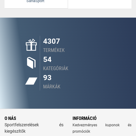
SanaSport
4307
TERMÉKEK
54
KATEGÓRIÁK
93
MÁRKÁK
O NÁS
INFORMÁCIÓ
Sportfelszerelések és
Kedvezményes kuponok és
kiegészítők
promóciók