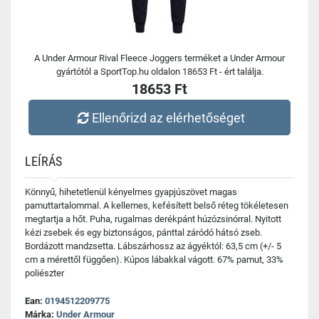
A Under Armour Rival Fleece Joggers terméket a Under Armour
gyártótól a SportTop.hu oldalon 18653 Ft - ért találja.
18653 Ft
Ellenőrizd az elérhetőséget
LEÍRÁS
Könnyű, hihetetlenül kényelmes gyapjúszövet magas
pamuttartalommal. A kellemes, kefésített belső réteg tökéletesen
megtartja a hőt. Puha, rugalmas derékpánt húzózsinórral. Nyitott
kézi zsebek és egy biztonságos, pánttal záródó hátsó zseb.
Bordázott mandzsetta. Lábszárhossz az ágyéktól: 63,5 cm (+/- 5
cm a mérettől függően). Kúpos lábakkal vágott. 67% pamut, 33%
poliészter
Ean:
0194512209775
Márka:
Under Armour