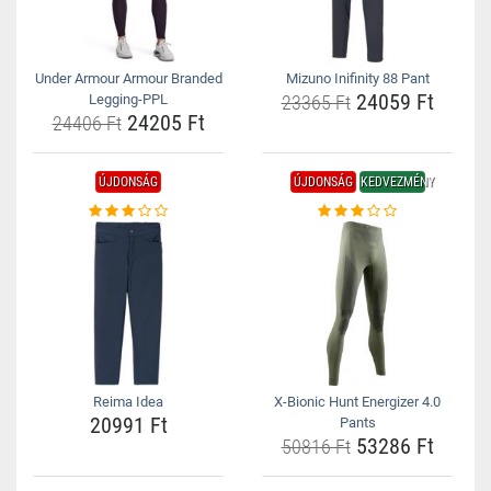
Under Armour Armour Branded
Mizuno Inifinity 88 Pant
24059 Ft
Legging-PPL
23365 Ft
24205 Ft
24406 Ft
ÚJDONSÁG
ÚJDONSÁG
KEDVEZMÉNY
Reima Idea
X-Bionic Hunt Energizer 4.0
20991 Ft
Pants
53286 Ft
50816 Ft