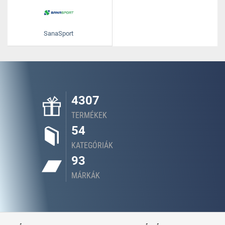
SanaSport
4307
TERMÉKEK
54
KATEGÓRIÁK
93
MÁRKÁK