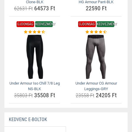
Clone-BLK
HG Armour Pant-BLK
64573 Ft
22590 Ft
62631 Ft
ÚJDONSÁG
KEDVEZMÉNY
ÚJDONSÁG
KEDVEZMÉNY
Under Armour Iso Chill 7/8 Leg
Under Armour CG Armour
NS-BLK
Leggings-GRY
35508 Ft
24205 Ft
35803 Ft
23558 Ft
KEDVENC E-BOLTOK