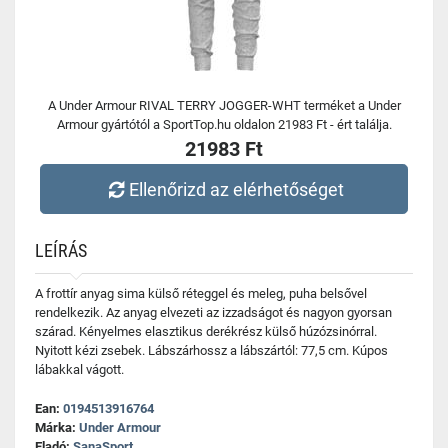
A Under Armour RIVAL TERRY JOGGER-WHT terméket a Under
Armour gyártótól a SportTop.hu oldalon 21983 Ft - ért találja.
21983 Ft
Ellenőrizd az elérhetőséget
LEÍRÁS
A frottír anyag sima külső réteggel és meleg, puha belsővel
rendelkezik. Az anyag elvezeti az izzadságot és nagyon gyorsan
szárad. Kényelmes elasztikus derékrész külső húzózsinórral.
Nyitott kézi zsebek. Lábszárhossz a lábszártól: 77,5 cm. Kúpos
lábakkal vágott.
Ean:
0194513916764
Márka:
Under Armour
Eladó:
SanaSport