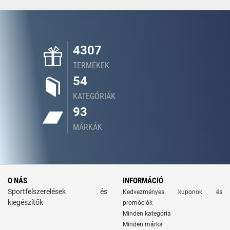
4307
TERMÉKEK
54
KATEGÓRIÁK
93
MÁRKÁK
O NÁS
INFORMÁCIÓ
Sportfelszerelések és
Kedvezményes kuponok és
kiegészítők
promóciók
Minden kategória
Minden márka