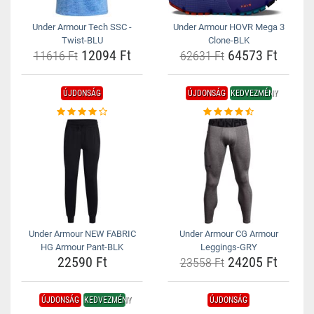
Under Armour Tech SSC -
Under Armour HOVR Mega 3
Twist-BLU
Clone-BLK
12094 Ft
64573 Ft
11616 Ft
62631 Ft
ÚJDONSÁG
ÚJDONSÁG
KEDVEZMÉNY
Under Armour NEW FABRIC
Under Armour CG Armour
HG Armour Pant-BLK
Leggings-GRY
22590 Ft
24205 Ft
23558 Ft
ÚJDONSÁG
KEDVEZMÉNY
ÚJDONSÁG