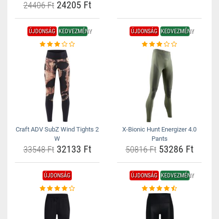
24205 Ft
24406 Ft
ÚJDONSÁG
KEDVEZMÉNY
ÚJDONSÁG
KEDVEZMÉNY
Craft ADV SubZ Wind Tights 2
X-Bionic Hunt Energizer 4.0
W
Pants
32133 Ft
53286 Ft
33548 Ft
50816 Ft
ÚJDONSÁG
ÚJDONSÁG
KEDVEZMÉNY