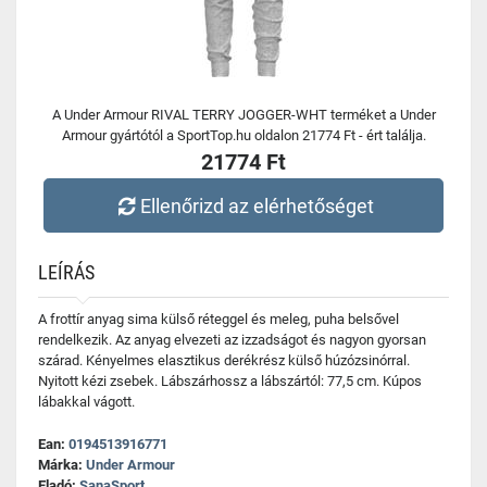
A Under Armour RIVAL TERRY JOGGER-WHT terméket a Under
Armour gyártótól a SportTop.hu oldalon 21774 Ft - ért találja.
21774 Ft
Ellenőrizd az elérhetőséget
LEÍRÁS
A frottír anyag sima külső réteggel és meleg, puha belsővel
rendelkezik. Az anyag elvezeti az izzadságot és nagyon gyorsan
szárad. Kényelmes elasztikus derékrész külső húzózsinórral.
Nyitott kézi zsebek. Lábszárhossz a lábszártól: 77,5 cm. Kúpos
lábakkal vágott.
Ean:
0194513916771
Márka:
Under Armour
Eladó:
SanaSport