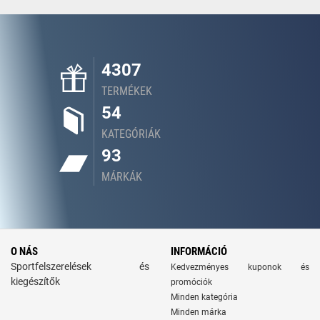
4307
TERMÉKEK
54
KATEGÓRIÁK
93
MÁRKÁK
O NÁS
INFORMÁCIÓ
Sportfelszerelések és
Kedvezményes kuponok és
kiegészítők
promóciók
Minden kategória
Minden márka