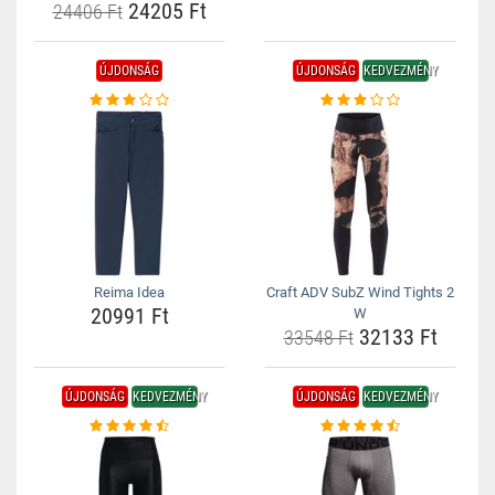
24205 Ft
24406 Ft
ÚJDONSÁG
ÚJDONSÁG
KEDVEZMÉNY
Reima Idea
Craft ADV SubZ Wind Tights 2
20991 Ft
W
32133 Ft
33548 Ft
ÚJDONSÁG
KEDVEZMÉNY
ÚJDONSÁG
KEDVEZMÉNY