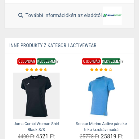
További információkért az eladótól
INNE PRODUKTY Z KATEGORII ACTIVEWEAR
ÚJDONSÁG
KEDVEZMÉNY
ÚJDONSÁG
KEDVEZMÉNY
Joma Combi Woman Shirt
Sensor Merino Active pánské
Black S/S
triko kr.rukáv modrá
4521 Ft
25819 Ft
4400 Ft
25778 Ft