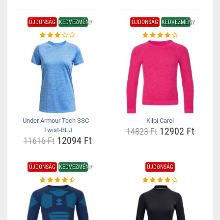
ÚJDONSÁG
KEDVEZMÉNY
ÚJDONSÁG
KEDVEZMÉNY
Under Armour Tech SSC -
Kilpi Carol
12902 Ft
Twist-BLU
14823 Ft
12094 Ft
11616 Ft
ÚJDONSÁG
KEDVEZMÉNY
ÚJDONSÁG