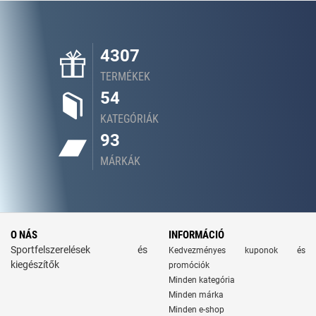
4307
TERMÉKEK
54
KATEGÓRIÁK
93
MÁRKÁK
O NÁS
INFORMÁCIÓ
Sportfelszerelések és
Kedvezményes kuponok és
kiegészítők
promóciók
Minden kategória
Minden márka
Minden e-shop