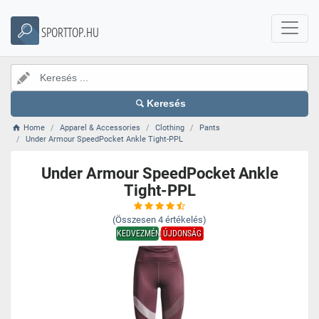
SPORTTOP.HU
Keresés
Home
Apparel & Accessories
Clothing
Pants
Under Armour SpeedPocket Ankle Tight-PPL
Under Armour SpeedPocket Ankle
Tight-PPL
(Összesen
4
értékelés)
KEDVEZMÉNY
ÚJDONSÁG