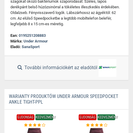
szagokat okozó baktériumok szaporodását. Széles, lapos
derékpánt belső húzózsinórral a tökéletes illeszkedés érdekében.
Oldalzseb. Fényvisszaverő logók. Lábszárhossz az ágyéktól: 62
cm. Az elülső Speedpocketbe a legtöbb mobiltelefon belefér,
legfeljebb 8 x 15 cm-es méretig.
Ean:
0195251208883
Márka:
Under Armour
Eladó:
SanaSport
További információkért az eladótól
WARIANTY PRODUKTÓW UNDER ARMOUR SPEEDPOCKET
ANKLE TIGHT-PPL
ÚJDONSÁG
KEDVEZMÉNY
ÚJDONSÁG
KEDVEZMÉNY