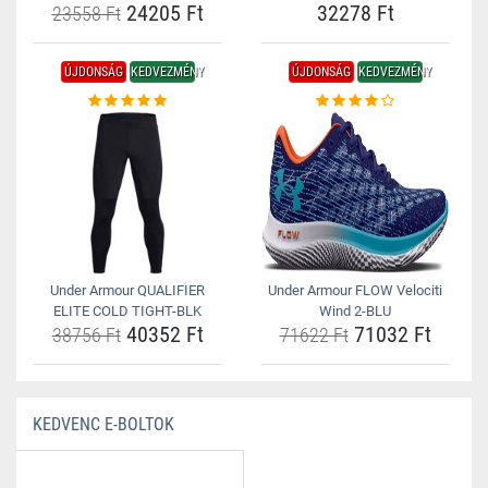
24205 Ft
32278 Ft
23558 Ft
ÚJDONSÁG
KEDVEZMÉNY
ÚJDONSÁG
KEDVEZMÉNY
Under Armour QUALIFIER
Under Armour FLOW Velociti
ELITE COLD TIGHT-BLK
Wind 2-BLU
40352 Ft
71032 Ft
38756 Ft
71622 Ft
KEDVENC E-BOLTOK