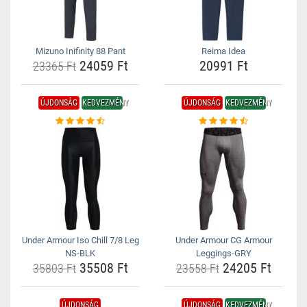
Mizuno Inifinity 88 Pant
Reima Idea
24059 Ft
20991 Ft
23365 Ft
ÚJDONSÁG
KEDVEZMÉNY
ÚJDONSÁG
KEDVEZMÉNY
Under Armour Iso Chill 7/8 Leg
Under Armour CG Armour
NS-BLK
Leggings-GRY
35508 Ft
24205 Ft
35803 Ft
23558 Ft
ÚJDONSÁG
ÚJDONSÁG
KEDVEZMÉNY