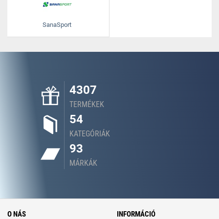
SanaSport
4307
TERMÉKEK
54
KATEGÓRIÁK
93
MÁRKÁK
O NÁS
INFORMÁCIÓ