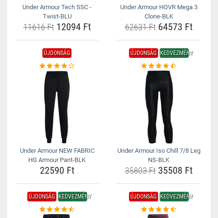
Under Armour Tech SSC -
Under Armour HOVR Mega 3
Twist-BLU
Clone-BLK
12094 Ft
64573 Ft
11616 Ft
62631 Ft
ÚJDONSÁG
ÚJDONSÁG
KEDVEZMÉNY
Under Armour NEW FABRIC
Under Armour Iso Chill 7/8 Leg
HG Armour Pant-BLK
NS-BLK
22590 Ft
35508 Ft
35803 Ft
ÚJDONSÁG
KEDVEZMÉNY
ÚJDONSÁG
KEDVEZMÉNY