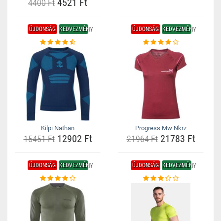
4521 Ft
4400 Ft
ÚJDONSÁG
KEDVEZMÉNY
ÚJDONSÁG
KEDVEZMÉNY
Kilpi Nathan
Progress Mw Nkrz
12902 Ft
21783 Ft
15451 Ft
21964 Ft
ÚJDONSÁG
KEDVEZMÉNY
ÚJDONSÁG
KEDVEZMÉNY