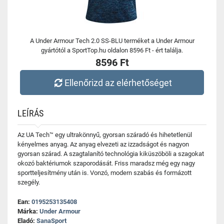
A Under Armour Tech 2.0 SS-BLU terméket a Under Armour
gyártótól a SportTop.hu oldalon 8596 Ft - ért találja.
8596 Ft
Ellenőrizd az elérhetőséget
LEÍRÁS
Az UA Tech™ egy ultrakönnyű, gyorsan száradó és hihetetlenül
kényelmes anyag. Az anyag elvezeti az izzadságot és nagyon
gyorsan szárad. A szagtalanító technológia kiküszöböli a szagokat
okozó baktériumok szaporodását. Friss maradsz még egy nagy
sportteljesítmény után is. Vonzó, modern szabás és formázott
szegély.
Ean:
0195253135408
Márka:
Under Armour
Eladó:
SanaSport