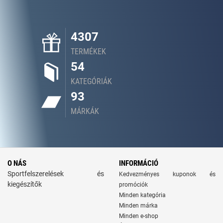
4307
TERMÉKEK
54
KATEGÓRIÁK
93
MÁRKÁK
O NÁS
INFORMÁCIÓ
Sportfelszerelések és
Kedvezményes kuponok és
kiegészítők
promóciók
Minden kategória
Minden márka
Minden e-shop