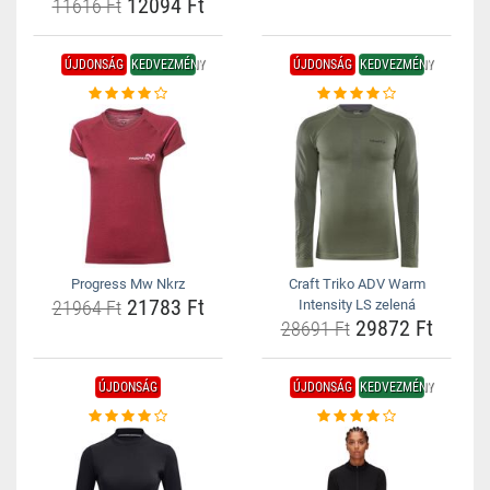
12094 Ft
11616 Ft
ÚJDONSÁG
KEDVEZMÉNY
ÚJDONSÁG
KEDVEZMÉNY
Progress Mw Nkrz
Craft Triko ADV Warm
21783 Ft
21964 Ft
Intensity LS zelená
29872 Ft
28691 Ft
ÚJDONSÁG
ÚJDONSÁG
KEDVEZMÉNY