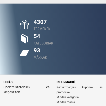
4307
TERMÉKEK
54
KATEGÓRIÁK
93
MÁRKÁK
O NÁS
INFORMÁCIÓ
Sportfelszerelések és
Kedvezményes kuponok és
kiegészítők
promóciók
Minden kategória
Minden márka