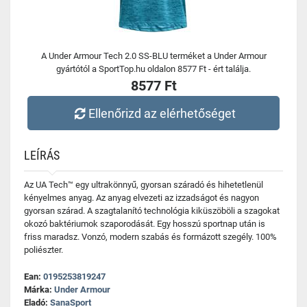
A Under Armour Tech 2.0 SS-BLU terméket a Under Armour
gyártótól a SportTop.hu oldalon 8577 Ft - ért találja.
8577 Ft
Ellenőrizd az elérhetőséget
LEÍRÁS
Az UA Tech™ egy ultrakönnyű, gyorsan száradó és hihetetlenül
kényelmes anyag. Az anyag elvezeti az izzadságot és nagyon
gyorsan szárad. A szagtalanító technológia kiküszöböli a szagokat
okozó baktériumok szaporodását. Egy hosszú sportnap után is
friss maradsz. Vonzó, modern szabás és formázott szegély. 100%
poliészter.
Ean:
0195253819247
Márka:
Under Armour
Eladó:
SanaSport