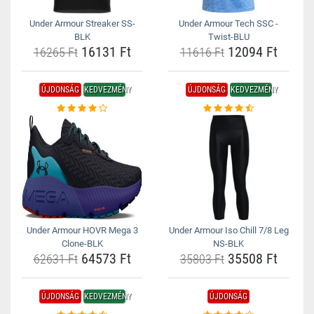
Under Armour Streaker SS-
Under Armour Tech SSC -
BLK
Twist-BLU
16131 Ft
12094 Ft
16265 Ft
11616 Ft
ÚJDONSÁG
KEDVEZMÉNY
ÚJDONSÁG
KEDVEZMÉNY
Under Armour HOVR Mega 3
Under Armour Iso Chill 7/8 Leg
Clone-BLK
NS-BLK
64573 Ft
35508 Ft
62631 Ft
35803 Ft
ÚJDONSÁG
KEDVEZMÉNY
ÚJDONSÁG