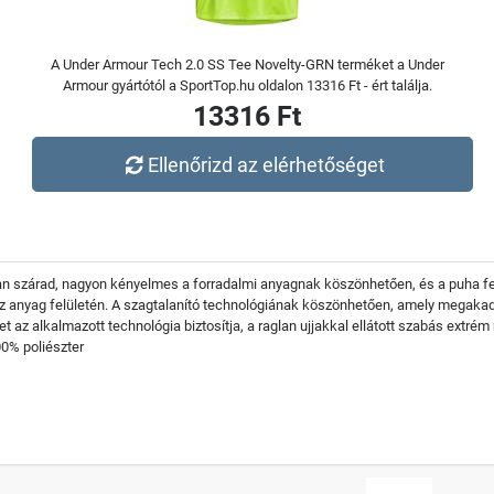
A Under Armour Tech 2.0 SS Tee Novelty-GRN terméket a Under
Armour gyártótól a SportTop.hu oldalon 13316 Ft - ért találja.
13316 Ft
Ellenőrizd az elérhetőséget
rsan szárad, nagyon kényelmes a forradalmi anyagnak köszönhetően, és a puha fel
 az anyag felületén. A szagtalanító technológiának köszönhetően, amely megak
z alkalmazott technológia biztosítja, a raglan ujjakkal ellátott szabás extrém m
00% poliészter