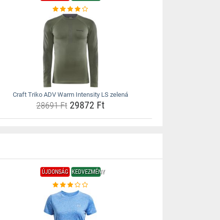
Craft Triko ADV Warm Intensity LS zelená
29872 Ft
28691 Ft
ÚJDONSÁG
KEDVEZMÉNY