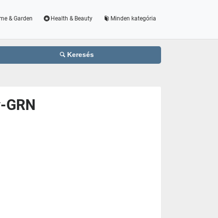
me & Garden
Health & Beauty
Minden kategória
Keresés
y-GRN