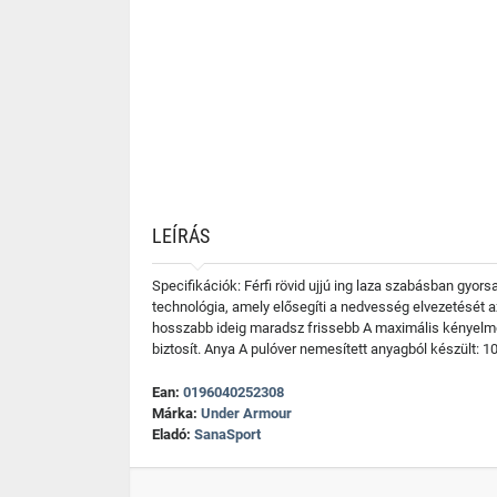
LEÍRÁS
Specifikációk: Férfi rövid ujjú ing laza szabásban gyo
technológia, amely elősegíti a nedvesség elvezetését
hosszabb ideig maradsz frissebb A maximális kényelmet a
biztosít. Anya A pulóver nemesített anyagból készült: 1
Ean:
0196040252308
Márka:
Under Armour
Eladó:
SanaSport