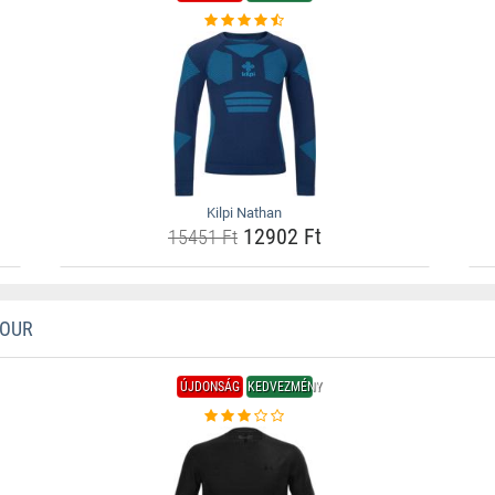
Kilpi Nathan
12902 Ft
15451 Ft
MOUR
ÚJDONSÁG
KEDVEZMÉNY