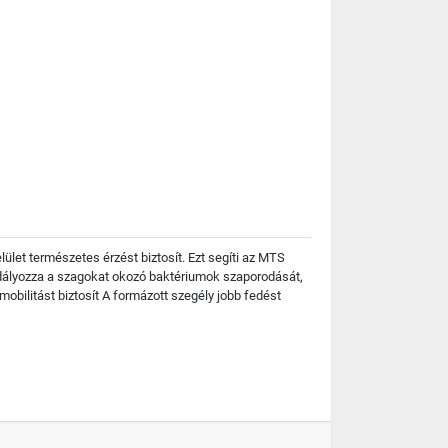
ület természetes érzést biztosít. Ezt segíti az MTS
adályozza a szagokat okozó baktériumok szaporodását,
obilitást biztosít A formázott szegély jobb fedést