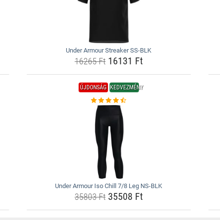
Under Armour Streaker SS-BLK
16131 Ft
16265 Ft
ÚJDONSÁG
KEDVEZMÉNY
Under Armour Iso Chill 7/8 Leg NS-BLK
35508 Ft
35803 Ft