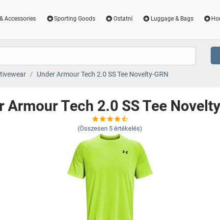
& Accessories
Sporting Goods
Ostatní
Luggage & Bags
Ho
tivewear
Under Armour Tech 2.0 SS Tee Novelty-GRN
r Armour Tech 2.0 SS Tee Novelt
(Összesen
5
értékelés)