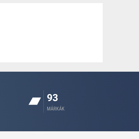
93
MÁRKÁK