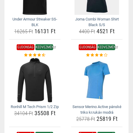
Under Armour Streaker SS-
Joma Combi Woman Shirt
BLK
Black S/S
16131 Ft
4521 Ft
16265 Ft
4400 Ft
ÚJDONSÁG
KEDVEZMÉNY
ÚJDONSÁG
KEDVEZMÉNY
Ronhill M Tech Prism 1/2 Zip
Sensor Merino Active pánské
35508 Ft
34104 Ft
triko kr.rukáv modrá
25819 Ft
25778 Ft