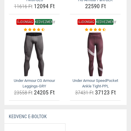
12094 Ft
22590 Ft
11616 Ft
ÚJDONSÁG
KEDVEZMÉNY
ÚJDONSÁG
KEDVEZMÉNY
Under Armour CG Armour
Under Armour SpeedPocket
Leggings-GRY
Ankle Tight-PPL
24205 Ft
37123 Ft
23558 Ft
37431 Ft
KEDVENC E-BOLTOK