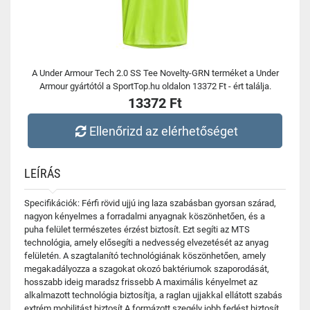
A Under Armour Tech 2.0 SS Tee Novelty-GRN terméket a Under
Armour gyártótól a SportTop.hu oldalon 13372 Ft - ért találja.
13372 Ft
Ellenőrizd az elérhetőséget
LEÍRÁS
Specifikációk: Férfi rövid ujjú ing laza szabásban gyorsan szárad,
nagyon kényelmes a forradalmi anyagnak köszönhetően, és a
puha felület természetes érzést biztosít. Ezt segíti az MTS
technológia, amely elősegíti a nedvesség elvezetését az anyag
felületén. A szagtalanító technológiának köszönhetően, amely
megakadályozza a szagokat okozó baktériumok szaporodását,
hosszabb ideig maradsz frissebb A maximális kényelmet az
alkalmazott technológia biztosítja, a raglan ujjakkal ellátott szabás
extrém mobilitást biztosít A formázott szegély jobb fedést biztosít.