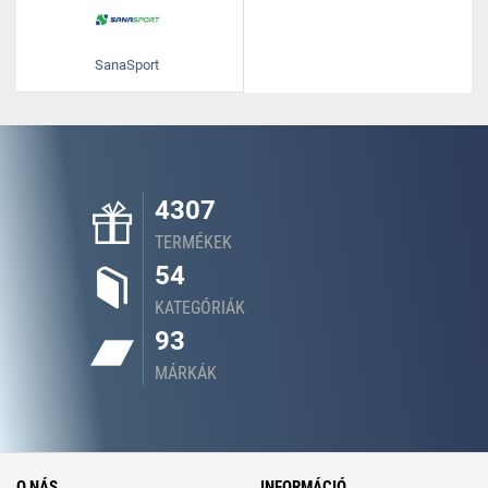
SanaSport
4307
TERMÉKEK
54
KATEGÓRIÁK
93
MÁRKÁK
O NÁS
INFORMÁCIÓ