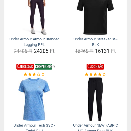
Under Armour Armour Branded
Under Armour Streaker SS-
Legging-PPL
BLK
24205 Ft
16131 Ft
24406 Ft
16265 Ft
ÚJDONSÁG
KEDVEZMÉNY
ÚJDONSÁG
Under Armour Tech SSC -
Under Armour NEW FABRIC
Twist-BLU
HG Armour Pant-BLK