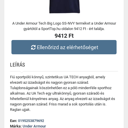
A Under Armour Tech Big Logo SS-NVY terméket a Under Armour
gyártótól a SportTop.hu oldalon 9412 Ft - ért találja.
9412 Ft
Ellenőrizd az elérhetőséget
LEÍRÁS
Fiú sportpóló könnyű, szintetikus UA TECH anyagból, amely
elvezeti az izzadságot és nagyon gyorsan szárad.
Tulajdonságainak köszönhetően ez a póló mindenféle sporthoz
alkalmas. Az UA Tech egy ultrakönnyű, gyorsan száradó és
hihetetlenül kényelmes anyag. Az anyag elvezeti az izzadságot és
nagyon gyorsan szárad. Friss marad a sok sportolás után is.
Raglan ujjak.
Ean:
0195253879692
Márka:
Under Armour