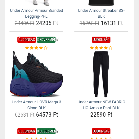
Under Armour Armour Branded
Under Armour Streaker SS-
Legging-PPL
BLK
24205 Ft
16131 Ft
24406 Ft
16265 Ft
ÚJDONSÁG
KEDVEZMÉNY
ÚJDONSÁG
Under Armour HOVR Mega 3
Under Armour NEW FABRIC
Clone-BLK
HG Armour Pant-BLK
64573 Ft
22590 Ft
62631 Ft
ÚJDONSÁG
KEDVEZMÉNY
ÚJDONSÁG