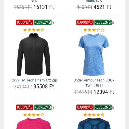
BLK
Black S/S
16131 Ft
4521 Ft
16265 Ft
4400 Ft
ÚJDONSÁG
KEDVEZMÉNY
ÚJDONSÁG
KEDVEZMÉNY
Ronhill M Tech Prism 1/2 Zip
Under Armour Tech SSC -
35508 Ft
34104 Ft
Twist-BLU
12094 Ft
11616 Ft
ÚJDONSÁG
KEDVEZMÉNY
ÚJDONSÁG
KEDVEZMÉNY