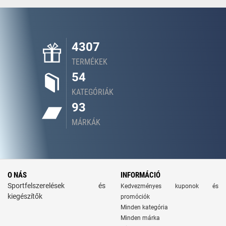
4307
TERMÉKEK
54
KATEGÓRIÁK
93
MÁRKÁK
O NÁS
INFORMÁCIÓ
Sportfelszerelések és
Kedvezményes kuponok és
kiegészítők
promóciók
Minden kategória
Minden márka