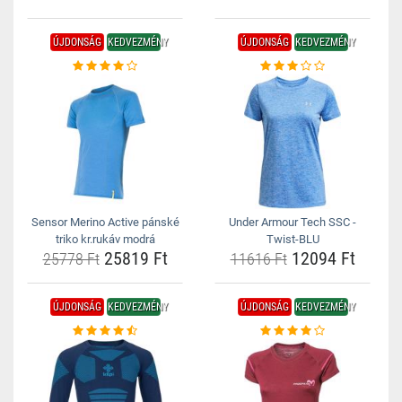
ÚJDONSÁG
KEDVEZMÉNY
ÚJDONSÁG
KEDVEZMÉNY
Sensor Merino Active pánské
Under Armour Tech SSC -
triko kr.rukáv modrá
Twist-BLU
25819 Ft
12094 Ft
25778 Ft
11616 Ft
ÚJDONSÁG
KEDVEZMÉNY
ÚJDONSÁG
KEDVEZMÉNY