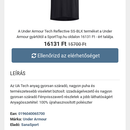
A Under Armour Tech Reflective SS-BLK terméket a Under
Armour gyártótól a SportTop.hu oldalon 16131 Ft - ért találja.
16131 Ft
15700 Ft
Ellenőrizd az elérhetőséget
LEÍRÁS
Az UA Tech anyag gyorsan száradó, nagyon puha és
természetesebb viseletet biztosít. izzadságelvezető és nagyon
gyorsan száradó Fényvisszaverő részletek a jobb láthatóságért
Anyagösszetétel: 100% újrahasznosított poliészter
Ean:
0196040065700
Márka:
Under Armour
Eladó:
SanaSport