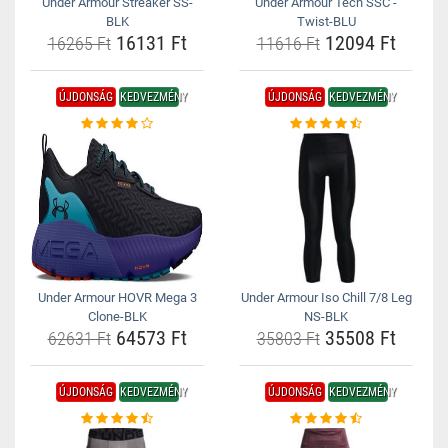
Under Armour Streaker SS-
Under Armour Tech SSC -
BLK
Twist-BLU
16131 Ft
12094 Ft
16265 Ft
11616 Ft
ÚJDONSÁG
KEDVEZMÉNY
ÚJDONSÁG
KEDVEZMÉNY
Under Armour HOVR Mega 3
Under Armour Iso Chill 7/8 Leg
Clone-BLK
NS-BLK
64573 Ft
35508 Ft
62631 Ft
35803 Ft
ÚJDONSÁG
KEDVEZMÉNY
ÚJDONSÁG
KEDVEZMÉNY