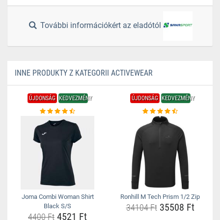
További információkért az eladótól
INNE PRODUKTY Z KATEGORII ACTIVEWEAR
ÚJDONSÁG
KEDVEZMÉNY
ÚJDONSÁG
KEDVEZMÉNY
Joma Combi Woman Shirt
Ronhill M Tech Prism 1/2 Zip
35508 Ft
Black S/S
34104 Ft
4521 Ft
4400 Ft