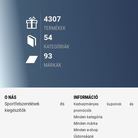
4307
TERMÉKEK
54
KATEGÓRIÁK
93
MÁRKÁK
O NÁS
INFORMÁCIÓ
Sportfelszerelések és
Kedvezményes kuponok és
kiegészítők
promóciók
Minden kategória
Minden márka
Minden e-shop
Újdonságok