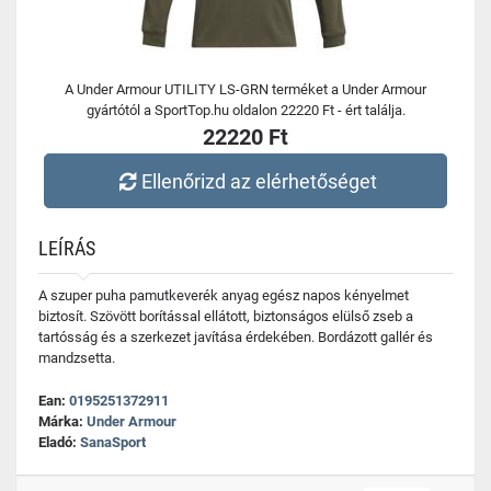
A Under Armour UTILITY LS-GRN terméket a Under Armour
gyártótól a SportTop.hu oldalon 22220 Ft - ért találja.
22220 Ft
Ellenőrizd az elérhetőséget
LEÍRÁS
A szuper puha pamutkeverék anyag egész napos kényelmet
biztosít. Szövött borítással ellátott, biztonságos elülső zseb a
tartósság és a szerkezet javítása érdekében. Bordázott gallér és
mandzsetta.
Ean:
0195251372911
Márka:
Under Armour
Eladó:
SanaSport