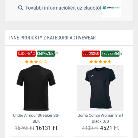
További információkért az eladótól
INNE PRODUKTY Z KATEGORII ACTIVEWEAR
ÚJDONSÁG
KEDVEZMÉNY
ÚJDONSÁG
KEDVEZMÉNY
Under Armour Streaker SS-
Joma Combi Woman Shirt
BLK
Black S/S
16131 Ft
4521 Ft
16265 Ft
4400 Ft