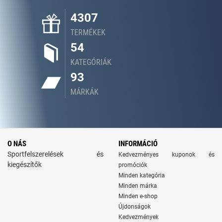
4307
TERMÉKEK
54
KATEGÓRIÁK
93
MÁRKÁK
O NÁS
INFORMÁCIÓ
Sportfelszerelések és
Kedvezményes kuponok és
kiegészítők
promóciók
Minden kategória
Minden márka
Minden e-shop
Újdonságok
Kedvezmények