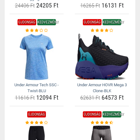
24205 Ft
16131 Ft
24406 Ft
16265 Ft
ÚJDONSÁG
KEDVEZMÉNY
ÚJDONSÁG
KEDVEZMÉNY
Under Armour Tech SSC -
Under Armour HOVR Mega 3
Twist-BLU
Clone-BLK
12094 Ft
64573 Ft
11616 Ft
62631 Ft
ÚJDONSÁG
ÚJDONSÁG
KEDVEZMÉNY