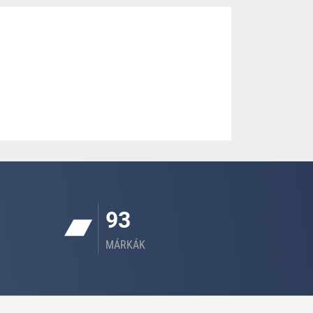
93
MÁRKÁK