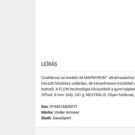
LEÍRÁS
Csatlakozz az eredeti UA MAPMYRUN™ alkalmazáshoz - 
készült felsőrész szilárdan, de kényelmesen körülöleli
biztosít. A FLOW technológia kiküszöböli a gumi talpbet
Offset: 8 mm. Súly: 241 g. NEUTRÁLIS: Olyan futóknak
Ean:
0194514420277
Márka:
Under Armour
Eladó:
SanaSport