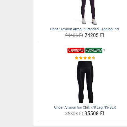
Under Armour Armour Branded Legging-PPL
24205 Ft
24406 Ft
ÚJDONSÁG
KEDVEZMÉNY
Under Armour Iso Chill 7/8 Leg NS-BLK
35508 Ft
35803 Ft