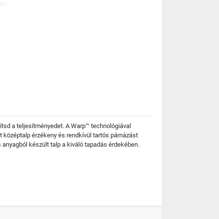
sd a teljesítményedet. A Warp™ technológiával
t középtalp érzékeny és rendkívül tartós párnázást
s anyagból készült talp a kiváló tapadás érdekében.