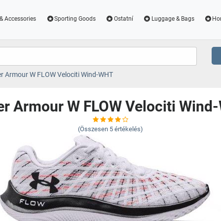
& Accessories
Sporting Goods
Ostatní
Luggage & Bags
Ho
r Armour W FLOW Velociti Wind-WHT
er Armour W FLOW Velociti Wind
(Összesen
5
értékelés)