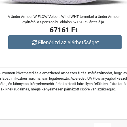
A Under Armour W FLOW Velociti Wind-WHT terméket a Under Armour
gyártótól a SportTop.hu oldalon 67161 Ft - ért találja.
67161 Ft
Ellenőrizd az elérhetőséget
nyomon követheted és elemezheted az összes futási mérőszámodat, hogy javít
 a lábat, miközben maximálisan légáteresztő. Az eredeti UA Flow anyagból készül
étet, és könnyebb, kényelmesebb járást biztosít bármilyen felületen. Extra tartó
, akiknek rugalmas, mégis kényelmesen párnázott cipőre van szükségük.