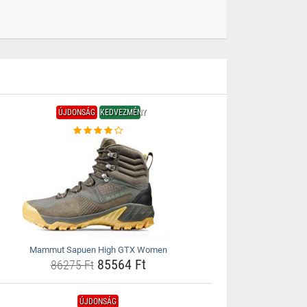
ÚJDONSÁG
KEDVEZMÉNY
Mammut Sapuen High GTX Women
85564 Ft
86275 Ft
ÚJDONSÁG