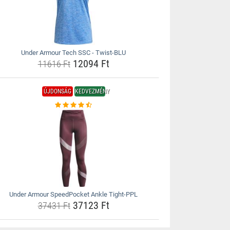
Under Armour Tech SSC - Twist-BLU
12094 Ft
11616 Ft
ÚJDONSÁG
KEDVEZMÉNY
Under Armour SpeedPocket Ankle Tight-PPL
37123 Ft
37431 Ft