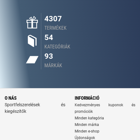
4307
TERMÉKEK
54
KATEGÓRIÁK
93
MÁRKÁK
O NÁS
INFORMÁCIÓ
Sportfelszerelések és
Kedvezményes kuponok és
kiegészítők
promóciók
Minden kategória
Minden márka
Minden e-shop
Újdonságok