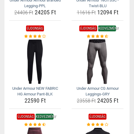
Under Armour Armour Branded
Under Armour Tech SSC -
Legging-PPL
Twist-BLU
24205 Ft
12094 Ft
24406 Ft
11616 Ft
ÚJDONSÁG
ÚJDONSÁG
KEDVEZMÉNY
Under Armour NEW FABRIC
Under Armour CG Armour
HG Armour Pant-BLK
Leggings-GRY
22590 Ft
24205 Ft
23558 Ft
ÚJDONSÁG
KEDVEZMÉNY
ÚJDONSÁG