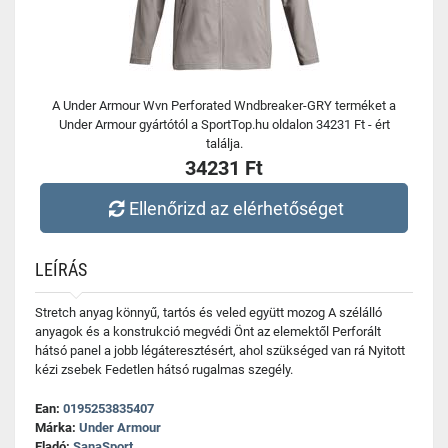
A Under Armour Wvn Perforated Wndbreaker-GRY terméket a
Under Armour gyártótól a SportTop.hu oldalon 34231 Ft - ért
találja.
34231 Ft
Ellenőrizd az elérhetőséget
LEÍRÁS
Stretch anyag könnyű, tartós és veled együtt mozog A szélálló
anyagok és a konstrukció megvédi Önt az elemektől Perforált
hátsó panel a jobb légáteresztésért, ahol szükséged van rá Nyitott
kézi zsebek Fedetlen hátsó rugalmas szegély.
Ean:
0195253835407
Márka:
Under Armour
Eladó:
SanaSport