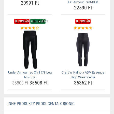
20991 Ft
HG Armour Pant-BLK
22590 Ft
ÚJDONSÁG
KEDVEZMÉNY
ÚJDONSÁG
Under Armour Iso Chill 7/8 Leg
Craft W Kalhoty ADV Essence
NS-BLK
High Waist černá
35508 Ft
35362 Ft
35803 Ft
INNE PRODUKTY PRODUCENTA X-BIONIC