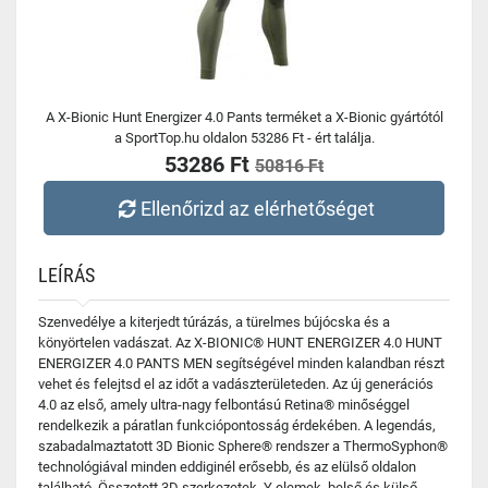
A X-Bionic Hunt Energizer 4.0 Pants terméket a X-Bionic gyártótól
a SportTop.hu oldalon 53286 Ft - ért találja.
53286 Ft
50816 Ft
Ellenőrizd az elérhetőséget
LEÍRÁS
Szenvedélye a kiterjedt túrázás, a türelmes bújócska és a
könyörtelen vadászat. Az X-BIONIC® HUNT ENERGIZER 4.0 HUNT
ENERGIZER 4.0 PANTS MEN segítségével minden kalandban részt
vehet és felejtsd el az időt a vadászterületeden. Az új generációs
4.0 az első, amely ultra-nagy felbontású Retina® minőséggel
rendelkezik a páratlan funkciópontosság érdekében. A legendás,
szabadalmaztatott 3D Bionic Sphere® rendszer a ThermoSyphon®
technológiával minden eddiginél erősebb, és az elülső oldalon
található. Összetett 3D szerkezetek, Y elemek, belső és külső