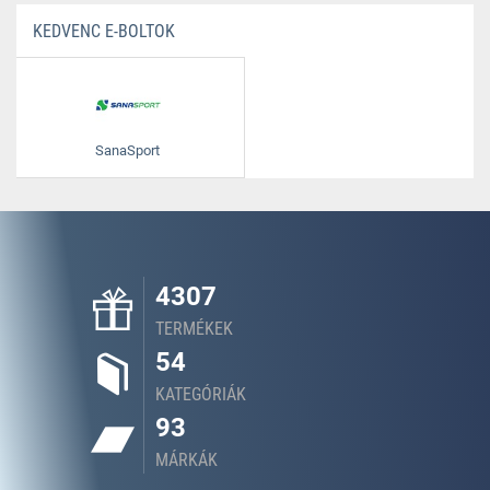
KEDVENC E-BOLTOK
SanaSport
4307
TERMÉKEK
54
KATEGÓRIÁK
93
MÁRKÁK