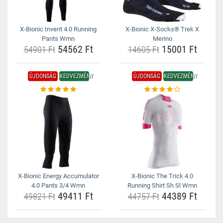
X-Bionic Invent 4.0 Running
X-Bionic X-Socks® Trek X
Pants Wmn
Merino
54562 Ft
15001 Ft
54901 Ft
14605 Ft
ÚJDONSÁG
KEDVEZMÉNY
ÚJDONSÁG
KEDVEZMÉNY
X-Bionic Energy Accumulator
X-Bionic The Trick 4.0
4.0 Pants 3/4 Wmn
Running Shirt Sh Sl Wmn
49411 Ft
44389 Ft
49821 Ft
44757 Ft