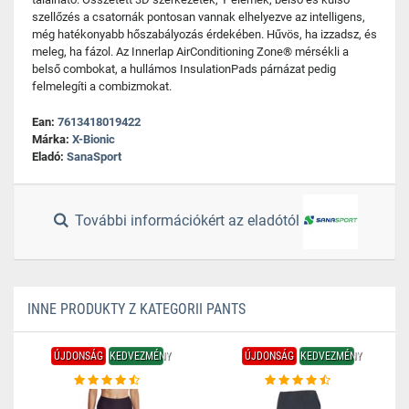
szellőzés a csatornák pontosan vannak elhelyezve az intelligens,
még hatékonyabb hőszabályozás érdekében. Hűvös, ha izzadsz, és
meleg, ha fázol. Az Innerlap AirConditioning Zone® mérsékli a
belső combokat, a hullámos InsulationPads párnázat pedig
felmelegíti a combizmokat.
Ean:
7613418019422
Márka:
X-Bionic
Eladó:
SanaSport
További információkért az eladótól
INNE PRODUKTY Z KATEGORII PANTS
ÚJDONSÁG
KEDVEZMÉNY
ÚJDONSÁG
KEDVEZMÉNY