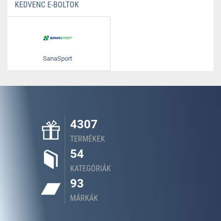
KEDVENC E-BOLTOK
SanaSport
4307
TERMÉKEK
54
KATEGÓRIÁK
93
MÁRKÁK