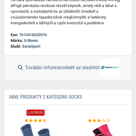
átfogó párnázási rendszer részét képezik, amely védi a lábat a
nyomástól, a súrlódástól és az ütődéstől. Emellett a
csúszásmentes tapadócsíkok megkönnyítik a hatékony
energiaátvitelt a lábfejről a cipőn keresztül a pedálokra.
Ean:
7613418220576
Márka:
X-Bionic
Eladó:
SanaSport
További információkért az eladótól
INNE PRODUKTY Z KATEGORII SOCKS
ÚJDONSÁG