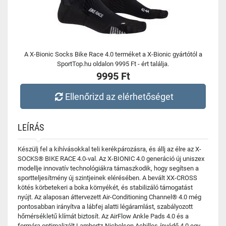
A X-Bionic Socks Bike Race 4.0 terméket a X-Bionic gyártótól a
SportTop.hu oldalon 9995 Ft - ért találja.
9995 Ft
Ellenőrizd az elérhetőséget
LEÍRÁS
Készülj fel a kihívásokkal teli kerékpározásra, és állj az élre az X-
SOCKS® BIKE RACE 4.0-val. Az X-BIONIC 4.0 generáció új uniszex
modellje innovatív technológiákra támaszkodik, hogy segítsen a
sportteljesítmény új szintjeinek elérésében. A bevált XX-CROSS
kötés körbetekeri a boka környékét, és stabilizáló támogatást
nyújt. Az alaposan áttervezett Air-Conditioning Channel® 4.0 még
pontosabban irányítva a lábfej alatti légáramlást, szabályozott
hőmérsékletű klímát biztosít. Az AirFlow Ankle Pads 4.0 és a
formára optimalizált Lambertz-Nicholson Achilles-ínvédő 4.0 egy