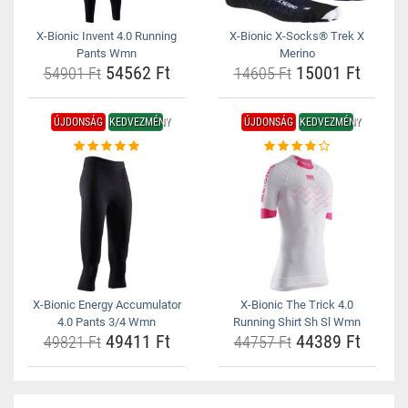
X-Bionic Invent 4.0 Running
X-Bionic X-Socks® Trek X
Pants Wmn
Merino
54562 Ft
15001 Ft
54901 Ft
14605 Ft
ÚJDONSÁG
KEDVEZMÉNY
ÚJDONSÁG
KEDVEZMÉNY
X-Bionic Energy Accumulator
X-Bionic The Trick 4.0
4.0 Pants 3/4 Wmn
Running Shirt Sh Sl Wmn
49411 Ft
44389 Ft
49821 Ft
44757 Ft