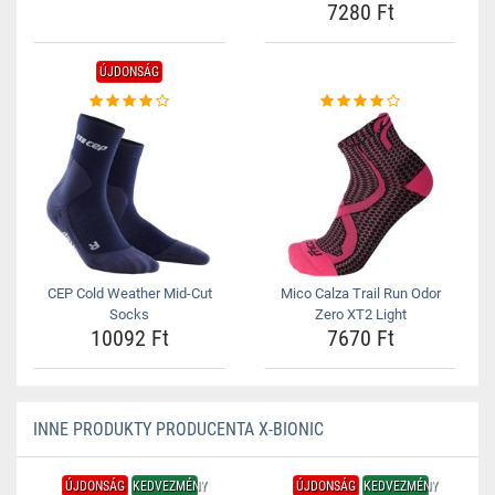
7280 Ft
ÚJDONSÁG
CEP Cold Weather Mid-Cut
Mico Calza Trail Run Odor
Socks
Zero XT2 Light
10092 Ft
7670 Ft
INNE PRODUKTY PRODUCENTA X-BIONIC
ÚJDONSÁG
KEDVEZMÉNY
ÚJDONSÁG
KEDVEZMÉNY