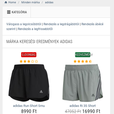
Home
Minden márka
adidas
KATEGÓRIA
|
|
Válogass a legolcsóbbtól
Rendezés a legdrágábbtól
Rendezés ábécé
|
szerint
Rendezés a legfrissebbtől
MÁRKA KERESÉSI EREDMÉNYEK ADIDAS
ÚJDONSÁG
KEDVEZMÉNY
adidas Run Short Smu
adidas Ri 3S Short
8990 Ft
16990 Ft
47052 Ft