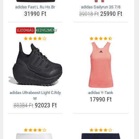
adidas Fast L Ru Hs Br
adidas Dailyrun 3S 7/8
31990 Ft
25990 Ft
39018 Ft
ÚJDONSÁG
KEDVEZMÉNY
adidas Ultraboost Light C.Rdy
adidas Y-Tank
17990 Ft
W
92023 Ft
88384 Ft