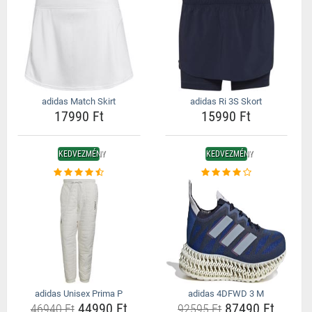
adidas Match Skirt
adidas Ri 3S Skort
17990 Ft
15990 Ft
KEDVEZMÉNY
KEDVEZMÉNY
adidas Unisex Prima P
adidas 4DFWD 3 M
44990 Ft
87490 Ft
46940 Ft
92595 Ft