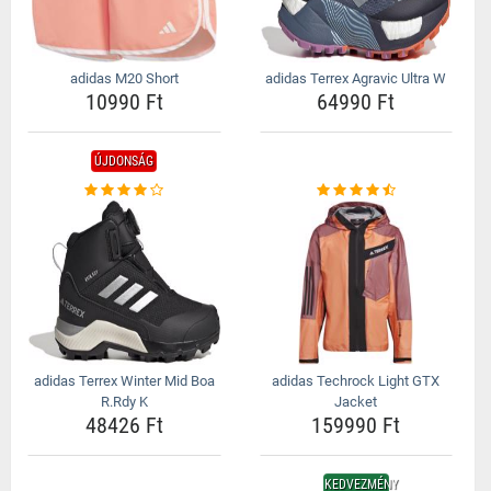
adidas M20 Short
adidas Terrex Agravic Ultra W
10990 Ft
64990 Ft
ÚJDONSÁG
adidas Terrex Winter Mid Boa
adidas Techrock Light GTX
R.Rdy K
Jacket
48426 Ft
159990 Ft
KEDVEZMÉNY