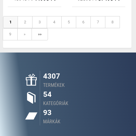
1
2
3
4
5
6
7
8
9
»
»»
4307
TERMÉKEK
54
KATEGÓRIÁK
93
MÁRKÁK