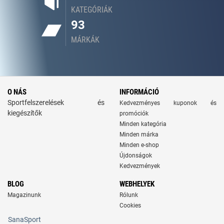
KATEGÓRIÁK
93
MÁRKÁK
O NÁS
INFORMÁCIÓ
Sportfelszerelések és
Kedvezményes kuponok és
kiegészítők
promóciók
Minden kategória
Minden márka
Minden e-shop
Újdonságok
Kedvezmények
BLOG
WEBHELYEK
Magazinunk
Rólunk
Cookies
SanaSport