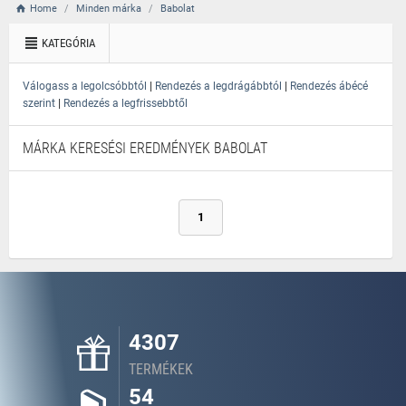
Home
Minden márka
Babolat
KATEGÓRIA
|
|
Válogass a legolcsóbbtól
Rendezés a legdrágábbtól
Rendezés ábécé
|
szerint
Rendezés a legfrissebbtől
MÁRKA KERESÉSI EREDMÉNYEK BABOLAT
1
4307
TERMÉKEK
54