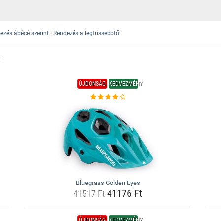
|
ezés ábécé szerint
Rendezés a legfrissebbtől
S
ÚJDONSÁG
KEDVEZMÉNY
Bluegrass Golden Eyes
41176 Ft
41517 Ft
ÚJDONSÁG
KEDVEZMÉNY