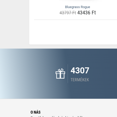
Bluegrass Rogue
43436 Ft
43797 Ft
4307
TERMÉKEK
O NÁS