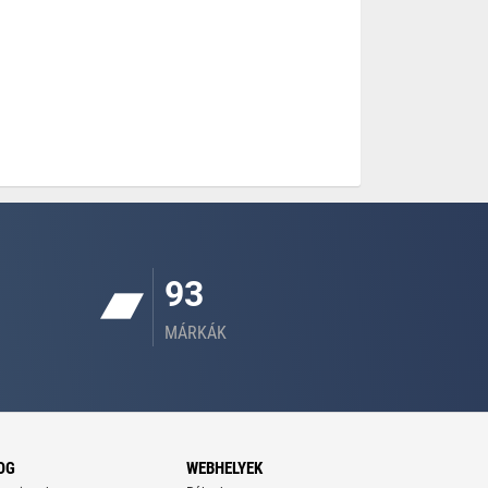
93
MÁRKÁK
OG
WEBHELYEK