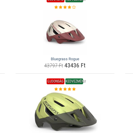
Bluegrass Rogue
43436 Ft
43797 Ft
ÚJDONSÁG
KEDVEZMÉNY