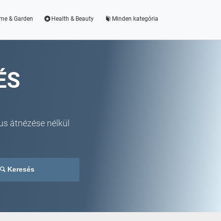
me & Garden
Health & Beauty
Minden kategória
ÉS
us átnézése nélkül
Keresés