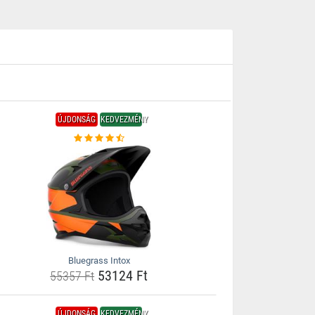
ÚJDONSÁG
KEDVEZMÉNY
Bluegrass Intox
53124 Ft
55357 Ft
ÚJDONSÁG
KEDVEZMÉNY