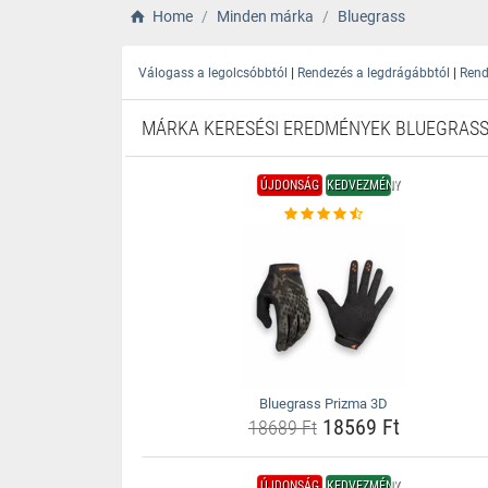
Home
Minden márka
Bluegrass
|
|
Válogass a legolcsóbbtól
Rendezés a legdrágábbtól
Rend
MÁRKA KERESÉSI EREDMÉNYEK BLUEGRAS
ÚJDONSÁG
KEDVEZMÉNY
Bluegrass Prizma 3D
18569 Ft
18689 Ft
ÚJDONSÁG
KEDVEZMÉNY