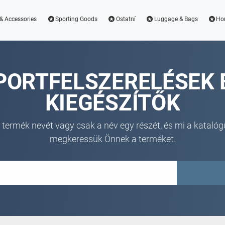
& Accessories
Sporting Goods
Ostatní
Luggage & Bags
Ho
PORTFELSZERELÉSEK 
KIEGÉSZÍTŐK
 termék nevét vagy csak a név egy részét, és mi a katalóg
megkeressük Önnek a terméket.