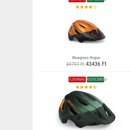
Bluegrass Rogue
43436 Ft
43797 Ft
ÚJDONSÁG
KEDVEZMÉNY