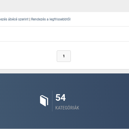
|
ezés ábécé szerint
Rendezés a legfrissebbtől
1
54
KATEGÓRIÁK