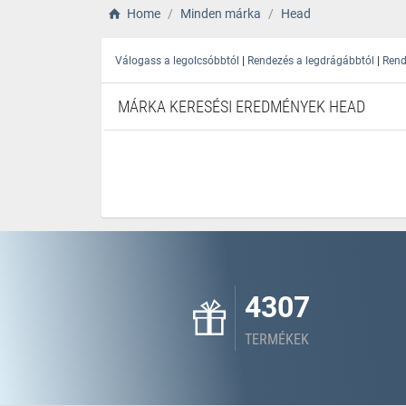
Home
Minden márka
Head
|
|
Válogass a legolcsóbbtól
Rendezés a legdrágábbtól
Rend
MÁRKA KERESÉSI EREDMÉNYEK HEAD
4307
TERMÉKEK