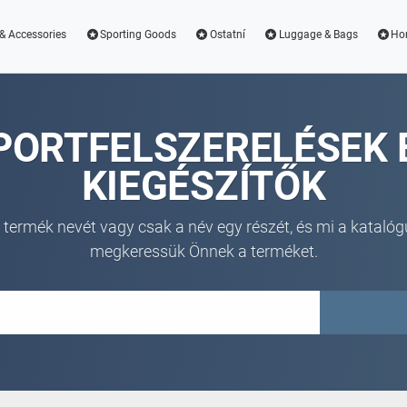
& Accessories
Sporting Goods
Ostatní
Luggage & Bags
Ho
PORTFELSZERELÉSEK 
KIEGÉSZÍTŐK
 termék nevét vagy csak a név egy részét, és mi a katalóg
megkeressük Önnek a terméket.