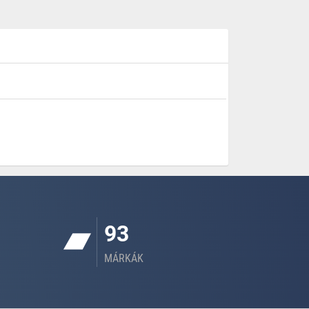
93
MÁRKÁK