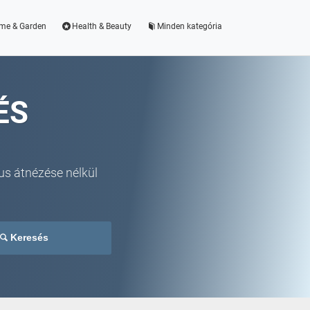
me & Garden
Health & Beauty
Minden kategória
ÉS
us átnézése nélkül
Keresés