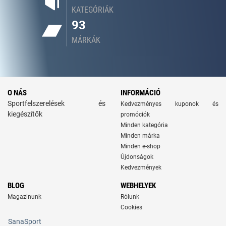
KATEGÓRIÁK
93
MÁRKÁK
O NÁS
INFORMÁCIÓ
Sportfelszerelések és
Kedvezményes kuponok és
kiegészítők
promóciók
Minden kategória
Minden márka
Minden e-shop
Újdonságok
Kedvezmények
BLOG
WEBHELYEK
Magazinunk
Rólunk
Cookies
SanaSport