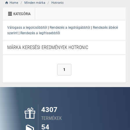
Home
Minden márka
Hotronic
KATEGÓRIA
|
|
Válogass a legolcsóbbtól
Rendezés a legdrágábbtól
Rendezés ábécé
|
szerint
Rendezés a legfrissebbtől
MÁRKA KERESÉSI EREDMÉNYEK HOTRONIC
1
4307
TERMÉKEK
54