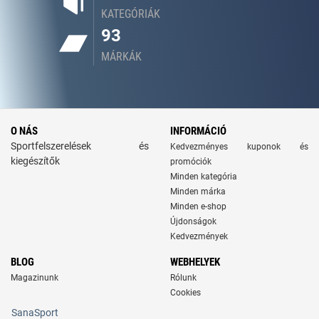
KATEGÓRIÁK
93
MÁRKÁK
O NÁS
INFORMÁCIÓ
Sportfelszerelések és
Kedvezményes kuponok és
kiegészítők
promóciók
Minden kategória
Minden márka
Minden e-shop
Újdonságok
Kedvezmények
BLOG
WEBHELYEK
Magazinunk
Rólunk
Cookies
SanaSport