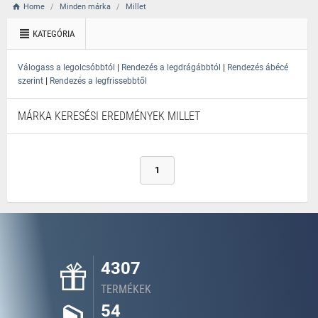
Home
Minden márka
Millet
KATEGÓRIA
|
|
Válogass a legolcsóbbtól
Rendezés a legdrágábbtól
Rendezés ábécé
|
szerint
Rendezés a legfrissebbtől
MÁRKA KERESÉSI EREDMÉNYEK MILLET
1
4307
TERMÉKEK
54