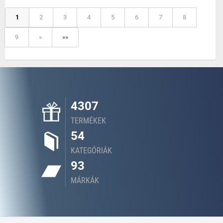
1
2
3
4
5
6
7
8
9
»
»»
4307
TERMÉKEK
54
KATEGÓRIÁK
93
MÁRKÁK