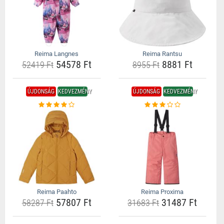
Reima Langnes
Reima Rantsu
54578 Ft
8881 Ft
52419 Ft
8955 Ft
ÚJDONSÁG
KEDVEZMÉNY
ÚJDONSÁG
KEDVEZMÉNY
Reima Paahto
Reima Proxima
57807 Ft
31487 Ft
58287 Ft
31683 Ft