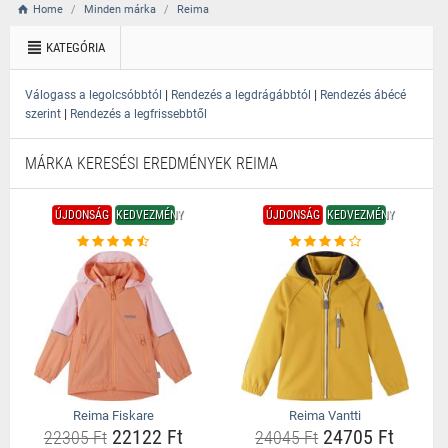
Home
Minden márka
Reima
KATEGÓRIA
|
|
Válogass a legolcsóbbtól
Rendezés a legdrágábbtól
Rendezés ábécé
|
szerint
Rendezés a legfrissebbtől
MÁRKA KERESÉSI EREDMÉNYEK REIMA
ÚJDONSÁG
KEDVEZMÉNY
ÚJDONSÁG
KEDVEZMÉNY
Reima Fiskare
Reima Vantti
22122 Ft
24705 Ft
22305 Ft
24045 Ft