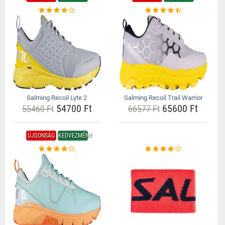
Salming Recoil Lyte 2
Salming Recoil Trail Warrior
54700 Ft
65600 Ft
55460 Ft
66577 Ft
ÚJDONSÁG
KEDVEZMÉNY