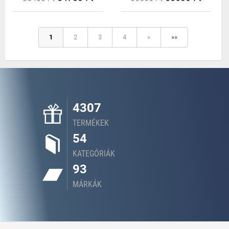
1
2
3
4
»
»»
4307
TERMÉKEK
54
KATEGÓRIÁK
93
MÁRKÁK