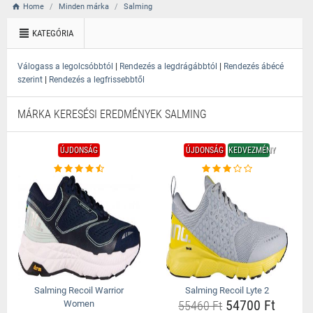
Home
Minden márka
Salming
KATEGÓRIA
|
|
Válogass a legolcsóbbtól
Rendezés a legdrágábbtól
Rendezés ábécé
|
szerint
Rendezés a legfrissebbtől
MÁRKA KERESÉSI EREDMÉNYEK SALMING
ÚJDONSÁG
ÚJDONSÁG
KEDVEZMÉNY
Salming Recoil Warrior
Salming Recoil Lyte 2
54700 Ft
Women
55460 Ft