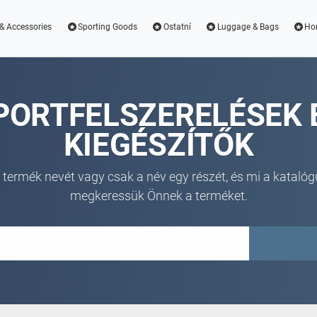
& Accessories
Sporting Goods
Ostatní
Luggage & Bags
Ho
PORTFELSZERELÉSEK 
KIEGÉSZÍTŐK
 termék nevét vagy csak a név egy részét, és mi a katalóg
megkeressük Önnek a terméket.