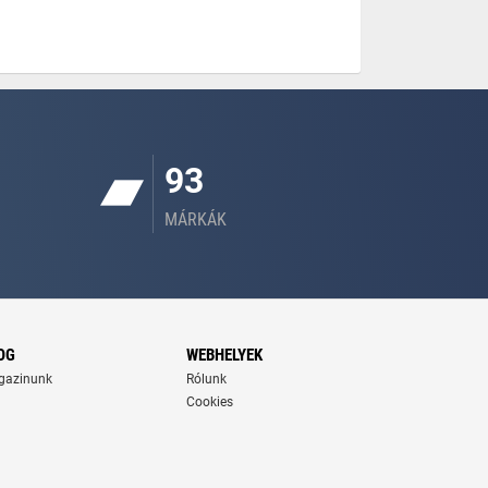
93
MÁRKÁK
OG
WEBHELYEK
gazinunk
Rólunk
Cookies