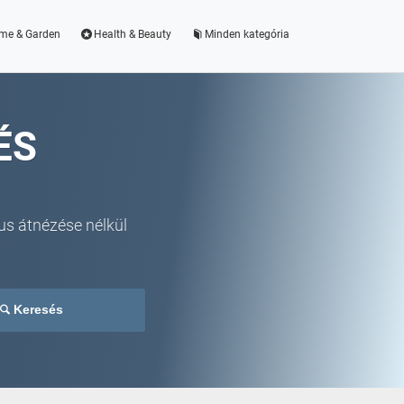
me & Garden
Health & Beauty
Minden kategória
ÉS
us átnézése nélkül
Keresés