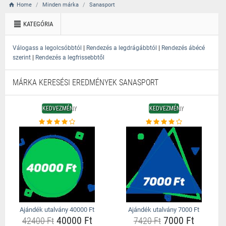
Home
Minden márka
Sanasport
KATEGÓRIA
|
|
Válogass a legolcsóbbtól
Rendezés a legdrágábbtól
Rendezés ábécé
|
szerint
Rendezés a legfrissebbtől
MÁRKA KERESÉSI EREDMÉNYEK SANASPORT
KEDVEZMÉNY
KEDVEZMÉNY
Ajándék utalvány 40000 Ft
Ajándék utalvány 7000 Ft
40000 Ft
7000 Ft
42400 Ft
7420 Ft