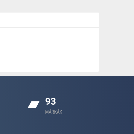
93
MÁRKÁK