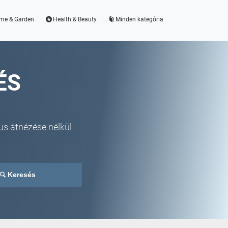
me & Garden
Health & Beauty
Minden kategória
ÉS
us átnézése nélkül
Keresés