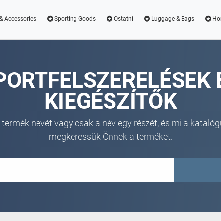
& Accessories
Sporting Goods
Ostatní
Luggage & Bags
Ho
PORTFELSZERELÉSEK 
KIEGÉSZÍTŐK
 termék nevét vagy csak a név egy részét, és mi a katalóg
megkeressük Önnek a terméket.