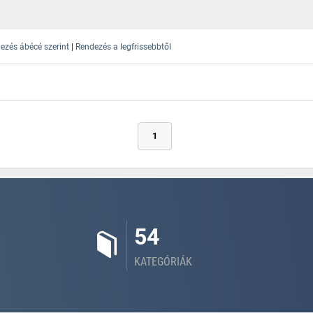
|
ezés ábécé szerint
Rendezés a legfrissebbtől
1
54
KATEGÓRIÁK