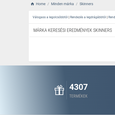
Home
Minden márka
Skinners
|
|
Válogass a legolcsóbbtól
Rendezés a legdrágábbtól
Rend
MÁRKA KERESÉSI EREDMÉNYEK SKINNERS
4307
TERMÉKEK