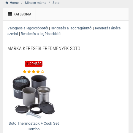
Home
Minden márka
Soto
KATEGÓRIA
|
|
Válogass a legolcsóbbtól
Rendezés a legdrágábbtól
Rendezés ábécé
|
szerint
Rendezés a legfrissebbtől
MÁRKA KERESÉSI EREDMÉNYEK SOTO
ÚJDONSÁG
Soto Thermostack + Cook Set
Combo