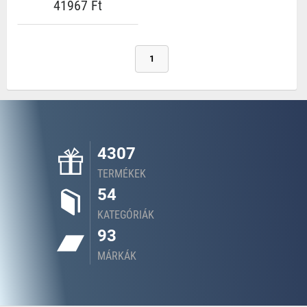
41967 Ft
1
4307
TERMÉKEK
54
KATEGÓRIÁK
93
MÁRKÁK