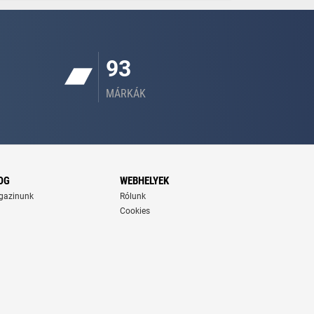
93
MÁRKÁK
OG
WEBHELYEK
gazinunk
Rólunk
Cookies