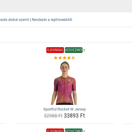
|
ezés ábécé szerint
Rendezés a legfrissebbtől
ÚJDONSÁG
KEDVEZMÉNY
Sportful Rocket W Jersey
33893 Ft
32988 Ft
ÚJDONSÁG
KEDVEZMÉNY