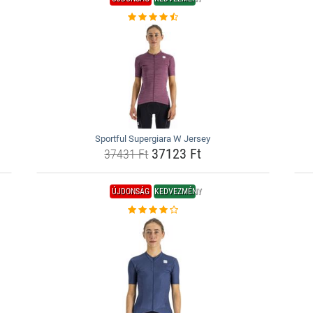
Sportful Supergiara W Jersey
37123 Ft
37431 Ft
ÚJDONSÁG
KEDVEZMÉNY