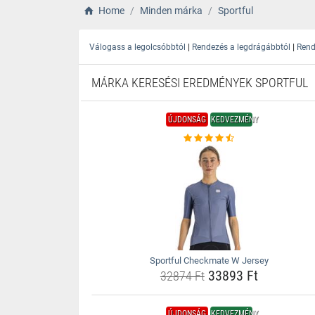
Home
Minden márka
Sportful
|
|
Válogass a legolcsóbbtól
Rendezés a legdrágábbtól
Rend
MÁRKA KERESÉSI EREDMÉNYEK SPORTFUL
ÚJDONSÁG
KEDVEZMÉNY
Sportful Checkmate W Jersey
33893 Ft
32874 Ft
ÚJDONSÁG
KEDVEZMÉNY