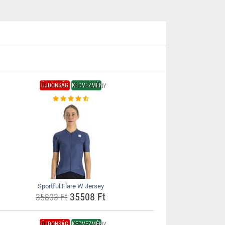
ÚJDONSÁG
KEDVEZMÉNY
Sportful Flare W Jersey
35508 Ft
35803 Ft
ÚJDONSÁG
KEDVEZMÉNY