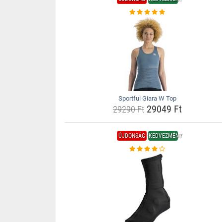
Sportful Giara W Top
29049 Ft
29290 Ft
ÚJDONSÁG
KEDVEZMÉNY