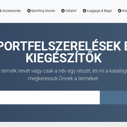
& Accessories
Sporting Goods
Ostatní
Luggage & Bags
Ho
PORTFELSZERELÉSEK 
KIEGÉSZÍTŐK
 termék nevét vagy csak a név egy részét, és mi a katalóg
megkeressük Önnek a terméket.