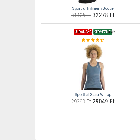
Sportful Infinium Bootie
32278 Ft
31426 Ft
ÚJDONSÁG
KEDVEZMÉNY
Sportful Giara W Top
29049 Ft
29290 Ft