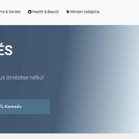
me & Garden
Health & Beauty
Minden kategória
ÉS
us átnézése nélkül
Keresés