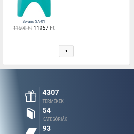
Swans SA-01
11957 Ft
11508 Ft
1
4307
TERMÉKEK
54
KATEGÓRIÁK
93