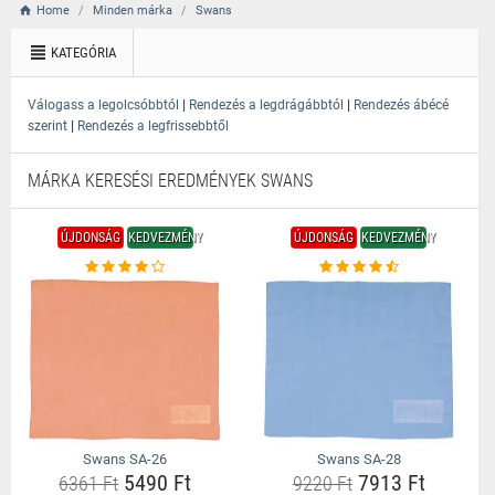
Home
Minden márka
Swans
KATEGÓRIA
|
|
Válogass a legolcsóbbtól
Rendezés a legdrágábbtól
Rendezés ábécé
|
szerint
Rendezés a legfrissebbtől
MÁRKA KERESÉSI EREDMÉNYEK SWANS
ÚJDONSÁG
KEDVEZMÉNY
ÚJDONSÁG
KEDVEZMÉNY
Swans SA-26
Swans SA-28
5490 Ft
7913 Ft
6361 Ft
9220 Ft