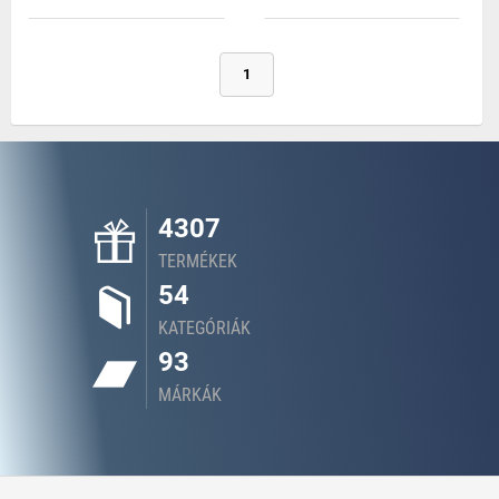
1
4307
TERMÉKEK
54
KATEGÓRIÁK
93
MÁRKÁK