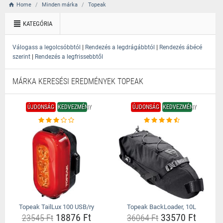
Home
Minden márka
Topeak
KATEGÓRIA
|
|
Válogass a legolcsóbbtól
Rendezés a legdrágábbtól
Rendezés ábécé
|
szerint
Rendezés a legfrissebbtől
MÁRKA KERESÉSI EREDMÉNYEK TOPEAK
ÚJDONSÁG
KEDVEZMÉNY
ÚJDONSÁG
KEDVEZMÉNY
Topeak TailLux 100 USB/ry
Topeak BackLoader, 10L
18876 Ft
33570 Ft
23545 Ft
36064 Ft