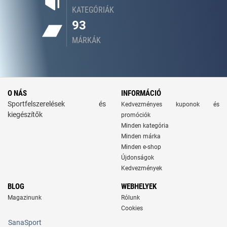
KATEGÓRIÁK
93
MÁRKÁK
O NÁS
INFORMÁCIÓ
Sportfelszerelések és
Kedvezményes kuponok és
kiegészítők
promóciók
Minden kategória
Minden márka
Minden e-shop
Újdonságok
Kedvezmények
BLOG
WEBHELYEK
Magazinunk
Rólunk
Cookies
SanaSport