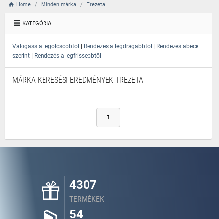
Home
Minden márka
Trezeta
KATEGÓRIA
|
|
Válogass a legolcsóbbtól
Rendezés a legdrágábbtól
Rendezés ábécé
|
szerint
Rendezés a legfrissebbtől
MÁRKA KERESÉSI EREDMÉNYEK TREZETA
1
4307
TERMÉKEK
54