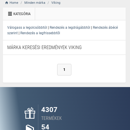
Home
Minden márka
Viking
KATEGÓRIA
|
|
Válogass a legolcsóbbtól
Rendezés a legdrágábbtól
Rendezés ábécé
|
szerint
Rendezés a legfrissebbtől
MÁRKA KERESÉSI EREDMÉNYEK VIKING
1
4307
TERMÉKEK
54