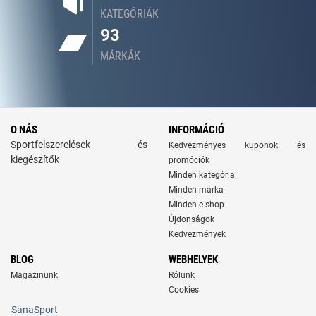
KATEGÓRIÁK
93
MÁRKÁK
O NÁS
INFORMÁCIÓ
Sportfelszerelések és
Kedvezményes kuponok és
kiegészítők
promóciók
Minden kategória
Minden márka
Minden e-shop
Újdonságok
Kedvezmények
BLOG
WEBHELYEK
Magazinunk
Rólunk
Cookies
SanaSport