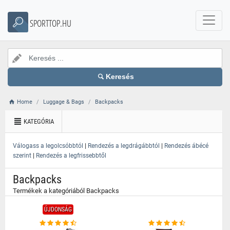
}
SPORTTOP.HU
Keresés
Home
Luggage & Bags
Backpacks
KATEGÓRIA
|
|
Válogass a legolcsóbbtól
Rendezés a legdrágábbtól
Rendezés ábécé
|
szerint
Rendezés a legfrissebbtől
Backpacks
Termékek a kategóriából Backpacks
ÚJDONSÁG