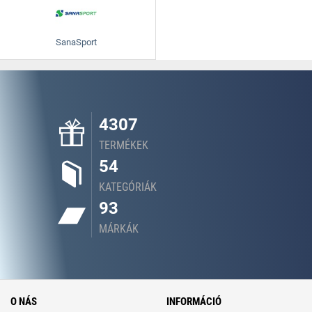
SanaSport
4307
TERMÉKEK
54
KATEGÓRIÁK
93
MÁRKÁK
O NÁS
INFORMÁCIÓ