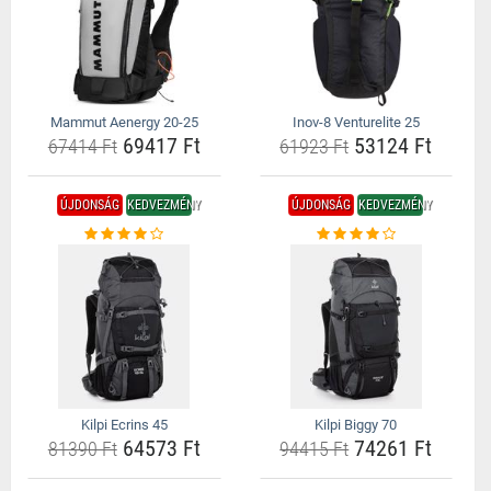
Mammut Aenergy 20-25
Inov-8 Venturelite 25
69417 Ft
53124 Ft
67414 Ft
61923 Ft
ÚJDONSÁG
KEDVEZMÉNY
ÚJDONSÁG
KEDVEZMÉNY
Kilpi Ecrins 45
Kilpi Biggy 70
64573 Ft
74261 Ft
81390 Ft
94415 Ft