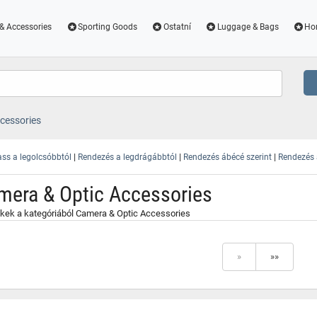
& Accessories
Sporting Goods
Ostatní
Luggage & Bags
Ho
cessories
|
|
|
ss a legolcsóbbtól
Rendezés a legdrágábbtól
Rendezés ábécé szerint
Rendezés a
mera & Optic Accessories
kek a kategóriából Camera & Optic Accessories
»
»»