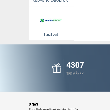
KEDVENC E-BOLTOK
SanaSport
4307
TERMÉKEK
O NÁS
Sportfelszerelések és kiegészítők