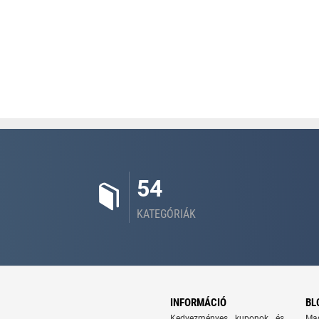
54
KATEGÓRIÁK
INFORMÁCIÓ
BL
Kedvezményes kuponok és
Ma