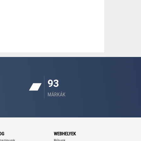
93
MÁRKÁK
OG
WEBHELYEK
gazinunk
Rólunk