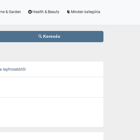
me & Garden
Health & Beauty
Minden kategória
Keresés
 legfrissebbtől