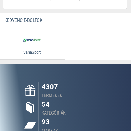
KEDVENC E-BOLTOK
SanaSport
4307
TERMÉKEK
54
KATEGÓRIÁK
93
MÁRKÁK