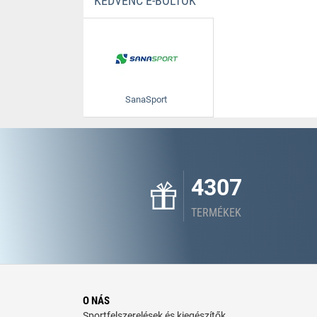
KEDVENC E-BOLTOK
SanaSport
4307
TERMÉKEK
O NÁS
Sportfelszerelések és kiegészítők