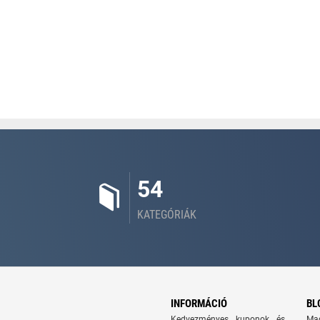
54
KATEGÓRIÁK
INFORMÁCIÓ
BL
Kedvezményes kuponok és
Ma