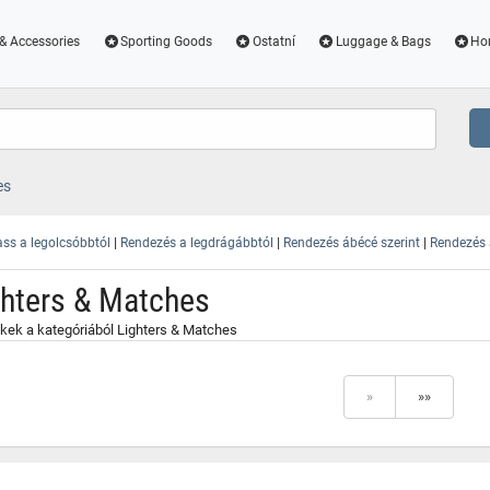
& Accessories
Sporting Goods
Ostatní
Luggage & Bags
Ho
es
|
|
|
ss a legolcsóbbtól
Rendezés a legdrágábbtól
Rendezés ábécé szerint
Rendezés a
ghters & Matches
kek a kategóriából Lighters & Matches
»
»»