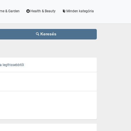
me & Garden
Health & Beauty
Minden kategória
Keresés
 legfrissebbtől