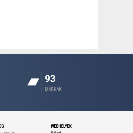
93
MÁRKÁK
OG
WEBHELYEK
gazinunk
Rólunk