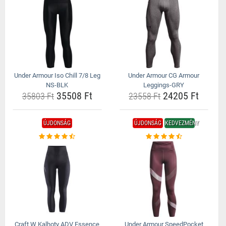
Under Armour Iso Chill 7/8 Leg
Under Armour CG Armour
NS-BLK
Leggings-GRY
35508 Ft
24205 Ft
35803 Ft
23558 Ft
ÚJDONSÁG
ÚJDONSÁG
KEDVEZMÉNY
Craft W Kalhoty ADV Essence
Under Armour SpeedPocket