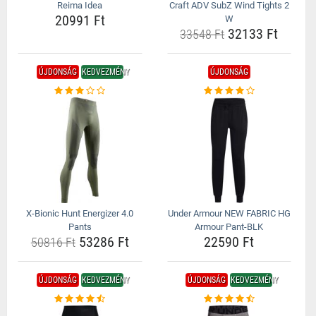
Reima Idea
Craft ADV SubZ Wind Tights 2
20991 Ft
W
32133 Ft
33548 Ft
ÚJDONSÁG
KEDVEZMÉNY
ÚJDONSÁG
X-Bionic Hunt Energizer 4.0
Under Armour NEW FABRIC HG
Pants
Armour Pant-BLK
53286 Ft
22590 Ft
50816 Ft
ÚJDONSÁG
KEDVEZMÉNY
ÚJDONSÁG
KEDVEZMÉNY