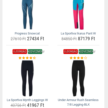
Progress Snowcat
La Sportiva Ikarus Pant W
27434 Ft
87179 Ft
27610 Ft
84850 Ft
ÚJDONSÁG
KEDVEZMÉNY
ÚJDONSÁG
KEDVEZMÉNY
La Sportiva Mynth Leggings W
Under Armour Rush Seamless
41967 Ft
40756 Ft
7/8 Legging-BLK