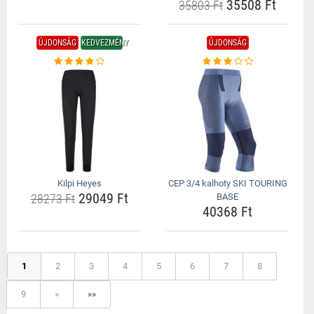
35508 Ft
35803 Ft
ÚJDONSÁG
KEDVEZMÉNY
ÚJDONSÁG
Kilpi Heyes
CEP 3/4 kalhoty SKI TOURING
29049 Ft
28273 Ft
BASE
40368 Ft
1
2
3
4
5
6
7
8
9
»
»»