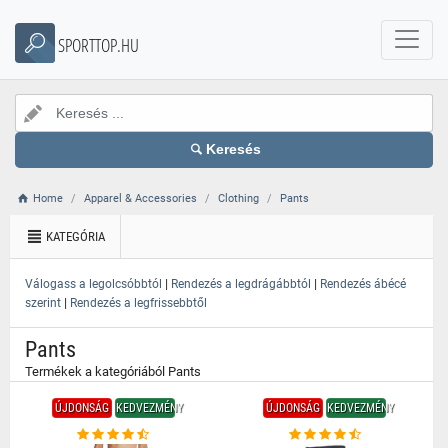
}
SPORTTOP.HU
Keresés
Home
Apparel & Accessories
Clothing
Pants
KATEGÓRIA
|
|
Válogass a legolcsóbbtól
Rendezés a legdrágábbtól
Rendezés ábécé
|
szerint
Rendezés a legfrissebbtől
Pants
Termékek a kategóriából Pants
ÚJDONSÁG
KEDVEZMÉNY
ÚJDONSÁG
KEDVEZMÉNY