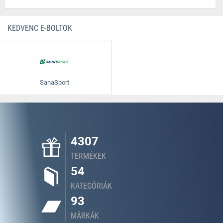
KEDVENC E-BOLTOK
SanaSport
4307
TERMÉKEK
54
KATEGÓRIÁK
93
MÁRKÁK