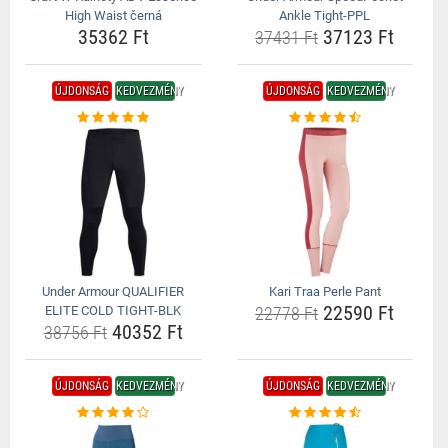
High Waist černá
Ankle Tight-PPL
35362 Ft
37123 Ft
37431 Ft
ÚJDONSÁG
KEDVEZMÉNY
ÚJDONSÁG
KEDVEZMÉNY
Under Armour QUALIFIER
Kari Traa Perle Pant
22590 Ft
ELITE COLD TIGHT-BLK
22778 Ft
40352 Ft
38756 Ft
ÚJDONSÁG
KEDVEZMÉNY
ÚJDONSÁG
KEDVEZMÉNY