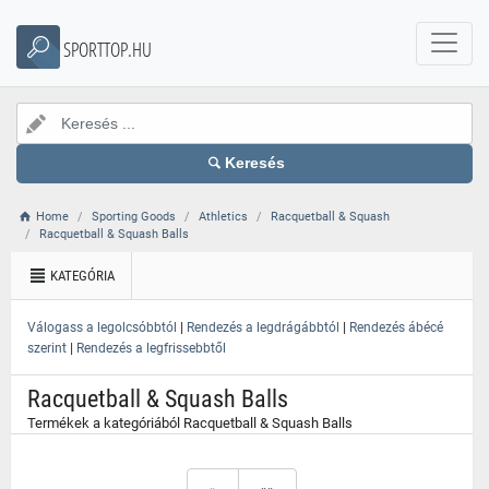
}
SPORTTOP.HU
Keresés
Home
Sporting Goods
Athletics
Racquetball & Squash
Racquetball & Squash Balls
KATEGÓRIA
|
|
Válogass a legolcsóbbtól
Rendezés a legdrágábbtól
Rendezés ábécé
|
szerint
Rendezés a legfrissebbtől
Racquetball & Squash Balls
Termékek a kategóriából Racquetball & Squash Balls