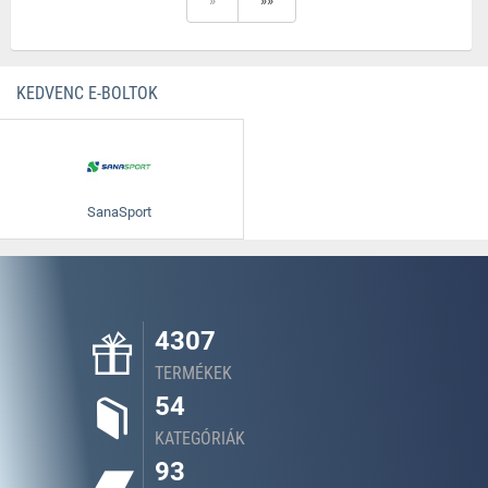
»
»»
KEDVENC E-BOLTOK
SanaSport
4307
TERMÉKEK
54
KATEGÓRIÁK
93