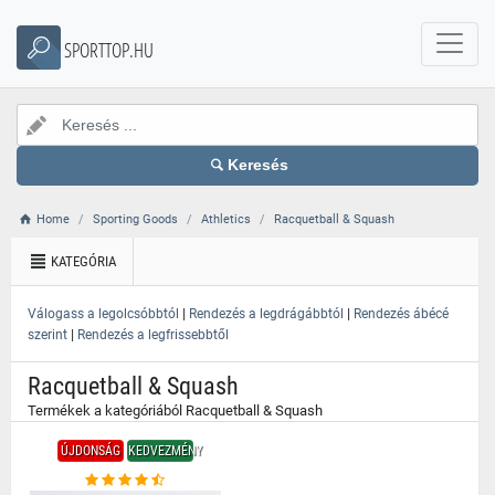
}
SPORTTOP.HU
Keresés
Home
Sporting Goods
Athletics
Racquetball & Squash
KATEGÓRIA
|
|
Válogass a legolcsóbbtól
Rendezés a legdrágábbtól
Rendezés ábécé
|
szerint
Rendezés a legfrissebbtől
Racquetball & Squash
Termékek a kategóriából Racquetball & Squash
ÚJDONSÁG
KEDVEZMÉNY