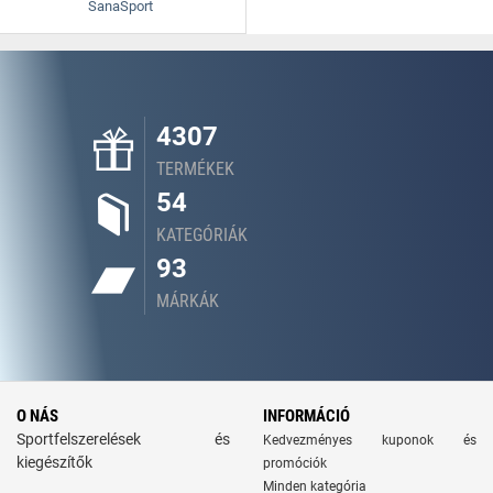
SanaSport
4307
TERMÉKEK
54
KATEGÓRIÁK
93
MÁRKÁK
O NÁS
INFORMÁCIÓ
Sportfelszerelések és
Kedvezményes kuponok és
kiegészítők
promóciók
Minden kategória