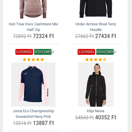
Kari Traa Voss Cashmere Mix
Under Armour Rival Terry
Half Zip
Hoodie
72324 Ft
27434 Ft
72892 Ft
27662 Ft
ÚJDONSÁG
KEDVEZMÉNY
ÚJDONSÁG
KEDVEZMÉNY
Joma Eco Championship
Kilpi Nevia
40352 Ft
Sweatshirt Navy Pink
54843 Ft
13887 Ft
13516 Ft