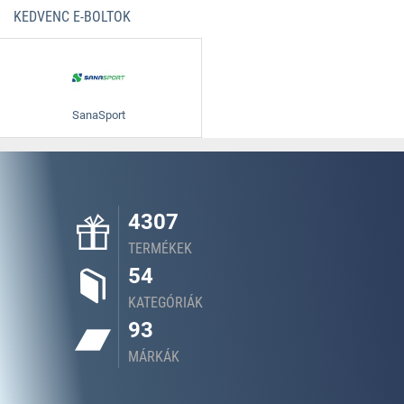
KEDVENC E-BOLTOK
SanaSport
4307
TERMÉKEK
54
KATEGÓRIÁK
93
MÁRKÁK