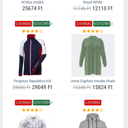
M blue modrá
Royal White
25674 Ft
12110 Ft
11746 Ft
ÚJDONSÁG
KEDVEZMÉNY
ÚJDONSÁG
KEDVEZMÉNY
Progress Republico Kid
Joma Daphne Hoodie Khaki
29049 Ft
15824 Ft
28690 Ft
15348 Ft
ÚJDONSÁG
KEDVEZMÉNY
ÚJDONSÁG