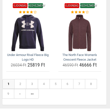
ÚJDONSÁG
KEDVEZMÉNY
ÚJDONSÁG
KEDVEZMÉNY
Under Armour Rival Fleece Big
The North Face Women's
Logo HD
Crescent Fleece Jacket
25819 Ft
46666 Ft
26034 Ft
46590 Ft
1
2
3
4
5
6
7
8
9
»
»»