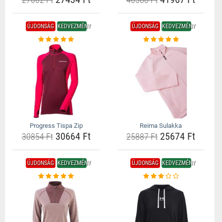
ÚJDONSÁG
KEDVEZMÉNY
ÚJDONSÁG
KEDVEZMÉNY
Progress Tispa Zip
Reima Sulakka
30664 Ft
25674 Ft
30854 Ft
25887 Ft
ÚJDONSÁG
KEDVEZMÉNY
ÚJDONSÁG
KEDVEZMÉNY