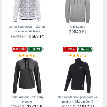
Joma Supernova III Zip-Up
Kilpi Leines
29049 Ft
Hoodie White Navy
18569 Ft
18724 Ft
ÚJDONSÁG
KEDVEZMÉNY
ÚJDONSÁG
KEDVEZMÉNY
Under Armour Rival Terry
Sensor Merino Upper pánská
Hoodie
mikina krátký zip černá
27434 Ft
41967 Ft
27662 Ft
40388 Ft