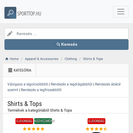
}
SPORTTOP.HU
Keresés
Home
Apparel & Accessories
Clothing
Shirts & Tops
KATEGÓRIA
|
|
Válogass a legolcsóbbtól
Rendezés a legdrágábbtól
Rendezés ábécé
|
szerint
Rendezés a legfrissebbtől
Shirts & Tops
Termékek a kategóriából Shirts & Tops
ÚJDONSÁG
KEDVEZMÉNY
ÚJDONSÁG