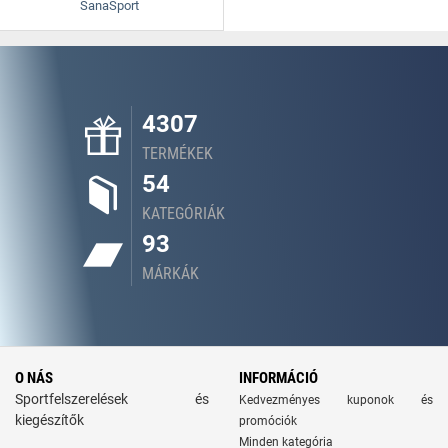
SanaSport
4307
TERMÉKEK
54
KATEGÓRIÁK
93
MÁRKÁK
O NÁS
INFORMÁCIÓ
Sportfelszerelések és
Kedvezményes kuponok és
kiegészítők
promóciók
Minden kategória